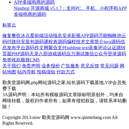
Niushop 开源商城 v5.1.7：支持PC、手机、小程序和APP
多端电商的源码
标签云
修复
餐饮
冰点
爱前端
活动报名
安卓影视APP源码
万能蜘蛛池
云
码付
路径
安装包源码
课程表源码
编程技术
文章简介
java源码
信
息发布平台源码
作文网
聚合支付
sublime text
蓝奏
评论
认证
跳转
页面PHP源码
天龙八部游戏源码
压力测试
微信公众号登录源码
免签收款
极致CMS
关于我们
免责声明
业务报价
广告服务
意见反馈
常见问题
网
站地图
站内导航
投稿须知
付款方式
勤美堂源码网,php网站源码之家,站长源码下载基地,VIP会员免
费下载
3A源码声明：本站所有模板源码文章除标明原创外，均来自
网络转载，版权归作者所有，如果有侵犯权益，请联系本站删
除！
Copyright 2013-now 勤美堂源码网 www.qinmeitang.com All
Rights Reserved.