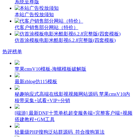
系统至尊版
本站广告投放须知
代客户销售部分网站（特价）
仿首涂模板电影米酷影视6.2.8完整版(四套模板)
热评榜单
苹果cmsV10模板-海螺模板破解版
最新zblog仿115模板
秘趣响应式高端在线影视视频网站源码 苹果cmsV10内
核带采集+试看+VIP+分销
[端游] 最新DNF十荒单机超变服务端+完整客户端+视频
搭建教程+GM工具
轻量级PHP搜狗泛站群源码_符合搜狗算法