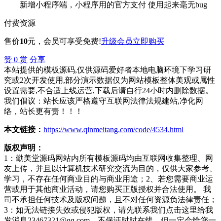
新增小程序端，小程序用的官方支付 使用起来毫无bug
付费资源
售价
10
元
，会员可享受免费!
升级会员
立即购买
赞
0
赏
分享
本站提供的模板源码,仅供源码爱好者本地电脑环境下学习研
究或2次开发使用,部分演示数据仅为网站模板整体美观或属性
设置需要,不合适上线运营,下载后请自行24小时内删除数据。
我们倡议：站长应该严格遵守互联网法律法规建站,净化网
络，站长更有责！！！
本文链接：
https://www.qinmeitang.com/code/4534.html
版权声明：
1：勤美堂源码网站内所有模板源码均由互联网收集整理、网
友上传，并且以计算机技术研究交流为目的，仅供大家参考、
学习，不存在任何商业目的与商业用途；2、若您需要商业运
营或用于其他商业活动，请您购买正版授权并合法使用。 我
司不承担任何技术及版权问题，且不对任何资源负法律责任；
3：如无法链接失效或侵犯版权，请先联系我们点击这里给我
发消息23467321@qq.com，不保证时时在线，但一定会给您一