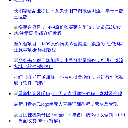
长期靠谱副业项目：孔夫子旧书网搬运闲鱼，单号日数
三位数
撸茅台项目：1499原价购买茅台渠道，渠道/玩法/攻略/
注意事项/超详细教程
小红书在群广场加群：小号可批量操作，可进行引流私
域（软件+教程）
最新抖音姓氏logo半无人直播详细教程，素材及变现