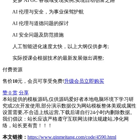
更多 AI GC 各领域变现实例,实现自动创富之路
AI 伦理与安全，为事业保驾护航
AI 伦理与道德问题的探讨
AI 安全问题及防范措施
人工智能进化速度太快，以上大纲仅供参考;
实际授课会根据技术的最新发展做出调整;
付费资源
售价
10
元
，会员可享受免费!
升级会员
立即购买
赞
0
赏
分享
本站提供的模板源码,仅供源码爱好者本地电脑环境下学习研
究或2次开发使用,部分演示数据仅为网站模板整体美观或属性
设置需要,不合适上线运营,下载后请自行24小时内删除数据。
我们倡议：站长应该严格遵守互联网法律法规建站,净化网
络，站长更有责！！！
本文链接：
https://www.qinmeitang.com/code/4590.html