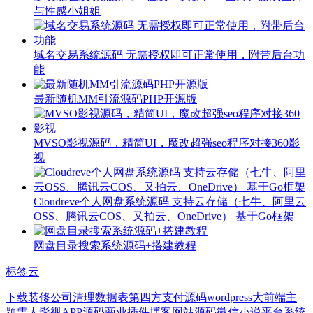
与性感小姐姐
域名交易系统源码 无需授权即可正常使用，附带后台功
能
最新随机MM引流源码PHP开源版
MVSO影视源码，精简UI，魔改超强seo程序对接360影
视
Cloudreve个人网盘系统源码 支持云存储（七牛、阿里云
OSS、腾讯云COS、又拍云、OneDrive） 基于Go框架
网盘目录搜索系统源码+搭建教程
标签云
下载
装修公司
清理数据表
第四方支付源码
wordpress大前端主
题
雪人影视APP源码
商业插件
博客网站源码
微信小说平台系统