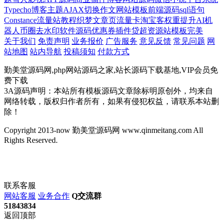
Typecho博客主题
AJAX切换
作文网站模板
前端源码
sql语句
Constance
流量站教程
织梦文章页
流量卡
淘宝客
权重提升
AI机
器人
币圈
去水印软件源码
优惠券插件
贷超
资源站模板
完美
关于我们
免责声明
业务报价
广告服务
意见反馈
常见问题
网
站地图
站内导航
投稿须知
付款方式
勤美堂源码网,php网站源码之家,站长源码下载基地,VIP会员免
费下载
3A源码声明：本站所有模板源码文章除标明原创外，均来自
网络转载，版权归作者所有，如果有侵犯权益，请联系本站删
除！
Copyright 2013-now 勤美堂源码网 www.qinmeitang.com All
Rights Reserved.
联系客服
网站客服
业务合作
Q交流群
51843834
返回顶部