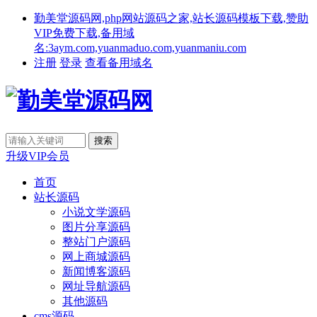
勤美堂源码网,php网站源码之家,站长源码模板下载,赞助
VIP免费下载,备用域
名:3aym.com,yuanmaduo.com,yuanmaniu.com
注册
登录
查看备用域名
升级VIP会员
首页
站长源码
小说文学源码
图片分享源码
整站门户源码
网上商城源码
新闻博客源码
网址导航源码
其他源码
cms源码