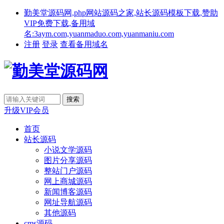
勤美堂源码网,php网站源码之家,站长源码模板下载,赞助
VIP免费下载,备用域
名:3aym.com,yuanmaduo.com,yuanmaniu.com
注册
登录
查看备用域名
升级VIP会员
首页
站长源码
小说文学源码
图片分享源码
整站门户源码
网上商城源码
新闻博客源码
网址导航源码
其他源码
cms源码