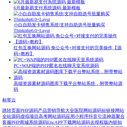
6月最新易支付系统源码 最新模板
小白自助发卡销售系统|支持自助选号批量购买
Thinkphp6.0+Layui
红包互换网站源码 免公众号+对接支付的完美操作【源
码+教程】
PC+WAP端的PHP匿名在线聊天室系统源码
高端资源素材源码图库下载平台整站系统，附带整站源
码
标签云
跳转页面PHP源码
产品营销
导航大全
医院网站源码
短链接网站
全站源码
虚拟项目
高考网站源码
应用小程序
抖音引流神器
聚合
客服
PHP商城系统源码
Eric
APP下载网站源码
去授权版
内链
知