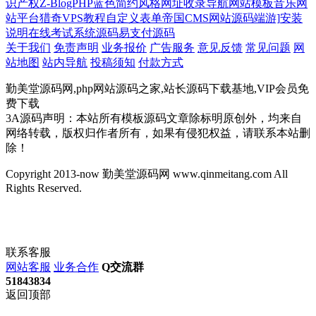
识产权
Z-BlogPHP蓝色简约风格网址收录导航网站模板
音乐网
站平台
猎奇
VPS教程
自定义表单
帝国CMS网站源码
端游]
安装
说明
在线考试系统源码
易支付源码
关于我们
免责声明
业务报价
广告服务
意见反馈
常见问题
网
站地图
站内导航
投稿须知
付款方式
勤美堂源码网,php网站源码之家,站长源码下载基地,VIP会员免
费下载
3A源码声明：本站所有模板源码文章除标明原创外，均来自
网络转载，版权归作者所有，如果有侵犯权益，请联系本站删
除！
Copyright 2013-now 勤美堂源码网 www.qinmeitang.com All
Rights Reserved.
联系客服
网站客服
业务合作
Q交流群
51843834
返回顶部