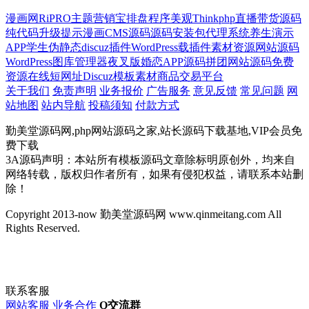
漫画网
RiPRO主题
营销宝
排盘程序
美观
Thinkphp
直播带货源码
纯代码
升级提示
漫画CMS源码
源码安装包
代理系统
养生
演示
APP
学生
伪静态
discuz插件
WordPress载插件
素材资源网站源码
WordPress图库管理器
夜叉版
婚恋APP源码
拼团网站源码
免费
资源
在线短网址
Discuz模板
素材商品交易平台
关于我们
免责声明
业务报价
广告服务
意见反馈
常见问题
网
站地图
站内导航
投稿须知
付款方式
勤美堂源码网,php网站源码之家,站长源码下载基地,VIP会员免
费下载
3A源码声明：本站所有模板源码文章除标明原创外，均来自
网络转载，版权归作者所有，如果有侵犯权益，请联系本站删
除！
Copyright 2013-now 勤美堂源码网 www.qinmeitang.com All
Rights Reserved.
联系客服
网站客服
业务合作
Q交流群