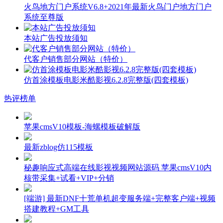
火鸟地方门户系统V6.8+2021年最新火鸟门户地方门户
系统至尊版
本站广告投放须知
代客户销售部分网站（特价）
仿首涂模板电影米酷影视6.2.8完整版(四套模板)
热评榜单
苹果cmsV10模板-海螺模板破解版
最新zblog仿115模板
秘趣响应式高端在线影视视频网站源码 苹果cmsV10内
核带采集+试看+VIP+分销
[端游] 最新DNF十荒单机超变服务端+完整客户端+视频
搭建教程+GM工具