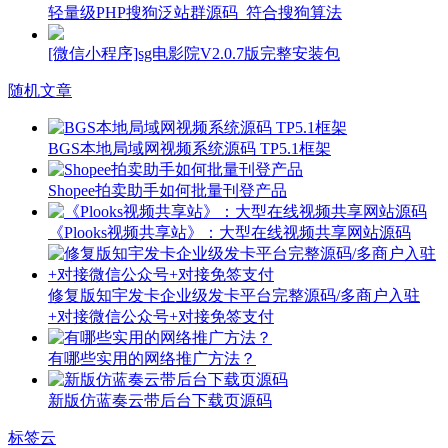
轻量级PHP搜狗泛站群源码_符合搜狗算法
[微信小程序]sg电影院V2.0.7版完整安装包
随机文章
BGS本地局域网视频系统源码 TP5.1框架
Shopee拍卖助手如何批量刊登产品
《Plooks视频共享站》：大型在线视频共享网站源码
修复版知宇发卡企业级发卡平台完整源码/多商户入驻
+对接微信公众号+对接免签支付
有哪些实用的网络推广方法？
新版仿蓝奏云带后台下载页源码
标签云