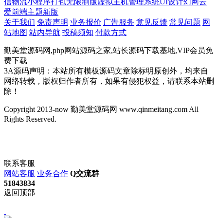
信物流小程序
打包
无限制版
虚拟主机管理系统
UI设计
幻网云
爱前端主题
新版
关于我们
免责声明
业务报价
广告服务
意见反馈
常见问题
网
站地图
站内导航
投稿须知
付款方式
勤美堂源码网,php网站源码之家,站长源码下载基地,VIP会员免
费下载
3A源码声明：本站所有模板源码文章除标明原创外，均来自
网络转载，版权归作者所有，如果有侵犯权益，请联系本站删
除！
Copyright 2013-now 勤美堂源码网 www.qinmeitang.com All
Rights Reserved.
联系客服
网站客服
业务合作
Q交流群
51843834
返回顶部