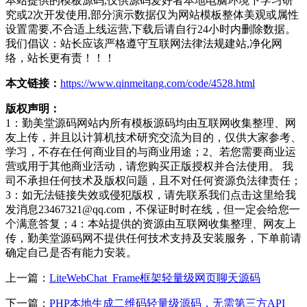
本站提供的模板源码,仅供源码爱好者本地电脑环境下学习研
究或2次开发使用,部分演示数据仅为网站模板整体美观或属性
设置需要,不合适上线运营,下载后请自行24小时内删除数据。
我们倡议：站长应该严格遵守互联网法律法规建站,净化网
络，站长更有责！！！
本文链接：
https://www.qinmeitang.com/code/4528.html
版权声明：
1：勤美堂源码网站内所有模板源码均由互联网收集整理、网
友上传，并且以计算机技术研究交流为目的，仅供大家参考、
学习，不存在任何商业目的与商业用途；2、若您需要商业运
营或用于其他商业活动，请您购买正版授权并合法使用。 我
司不承担任何技术及版权问题，且不对任何资源负法律责任；
3：如无法链接失效或侵犯版权，请先联系我们点击这里给我
发消息23467321@qq.com，不保证时时在线，但一定会给您一
个满意答复；4：本站提供的资源由互联网收集整理、网友上
传，勤美堂源码网不提供任何技术支持及安装服务，下单前请
确定自己是否有能力安装。
上一篇：
LiteWebChat_Frame框架轻量级网页聊天源码
下一篇：
PHP本地生成二维码轻量级源码，无需第三方API