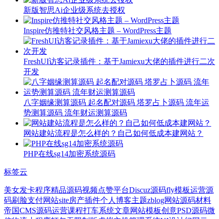
新版智思Ai企业级系统去授权
Inspire仿推特社交风格主题 – WordPress主题
FreshUI访客记录插件：基于Jamiexu大佬的插件进行二次
开发
八字姻缘测算源码 起名配对源码 塔罗占卜源码 流年运
势测算源码 流年财运测算源码
网站建站流程是怎么样的？自己如何低成本建网站？
PHP在线sg14加密系统源码
标签云
美女
发卡程序
精品源码
视频点赞平台
Discuz源码
fly模板
运营源
码
刷脸支付
网站site
房产插件
个人博客主题
zblog网站源码
材料
帝国CMS源码
运营课程
打车系统
文章网站模板
创意
PSD源码
微