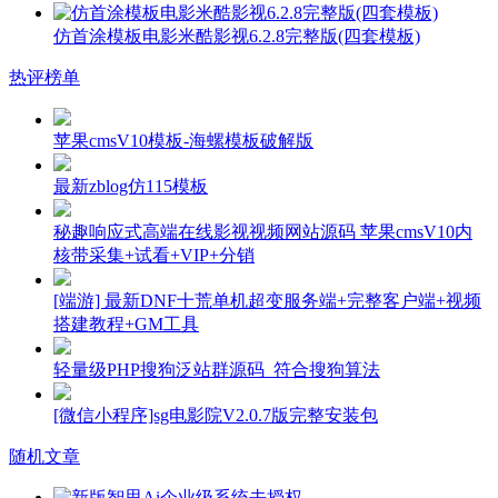
仿首涂模板电影米酷影视6.2.8完整版(四套模板)
热评榜单
苹果cmsV10模板-海螺模板破解版
最新zblog仿115模板
秘趣响应式高端在线影视视频网站源码 苹果cmsV10内
核带采集+试看+VIP+分销
[端游] 最新DNF十荒单机超变服务端+完整客户端+视频
搭建教程+GM工具
轻量级PHP搜狗泛站群源码_符合搜狗算法
[微信小程序]sg电影院V2.0.7版完整安装包
随机文章