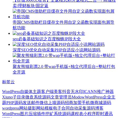
【价值3000元在售】全返模式积分返模式二合一/ 商城挂
卖/理财板块/固定返
帝国CMS借助栏目缓存文件用自定义函数实现面包屑导
航功能
seo必备基础知识之百度蜘蛛IP段大全
深度SEO优化自动采集PHP自适应小说网站源码
聚友熊猫彩票2.0 带wap手机版+独立代理后台+整站打包
全开源
标签云
WordPress自媒体主题
客户端
美客
抖音无水印
ICANN
推广神器
Xiuno
子目录
微盘系统源码
文章管理员
Modow
WordPress企业主
题
PHP源码
发送邮件
微信上墙源码
招商加盟
手机微商城源码
wordpress网站
摄影网站模板
电子合同
自动采集
源码博客
WordPress图片压缩插件
挖矿系统源码
课程表小程序
即时通讯