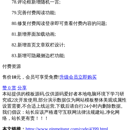
78.评论框新增随机一言;
79.完善付费阅读功能;
80.修复付费阅读登录即可查看付费内容的问题;
81.新增界面加载动画;
82.新增首页文章双栏设计;
83.新增可隐藏侧边栏功能;
付费资源
售价
10
元
，会员可享受免费!
升级会员
立即购买
赞
0
赏
分享
本站提供的模板源码,仅供源码爱好者本地电脑环境下学习研
究或2次开发使用,部分演示数据仅为网站模板整体美观或属性
设置需要,不合适上线运营,下载后请自行24小时内删除数据。
我们倡议：站长应该严格遵守互联网法律法规建站,净化网
络，站长更有责！！！
本文链接：
https://www.qinmeitang.com/code/4399.html