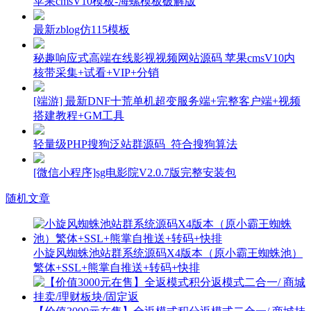
苹果cmsV10模板-海螺模板破解版
最新zblog仿115模板
秘趣响应式高端在线影视视频网站源码 苹果cmsV10内
核带采集+试看+VIP+分销
[端游] 最新DNF十荒单机超变服务端+完整客户端+视频
搭建教程+GM工具
轻量级PHP搜狗泛站群源码_符合搜狗算法
[微信小程序]sg电影院V2.0.7版完整安装包
随机文章
小旋风蜘蛛池站群系统源码X4版本（原小霸王蜘蛛池）
繁体+SSL+熊掌自推送+转码+快排