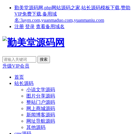
勤美堂源码网,php网站源码之家,站长源码模板下载,赞助
VIP免费下载,备用域
名:3aym.com,yuanmaduo.com,yuanmaniu.com
注册
登录
查看备用域名
升级VIP会员
首页
站长源码
小说文学源码
图片分享源码
整站门户源码
网上商城源码
新闻博客源码
网址导航源码
其他源码
cms源码