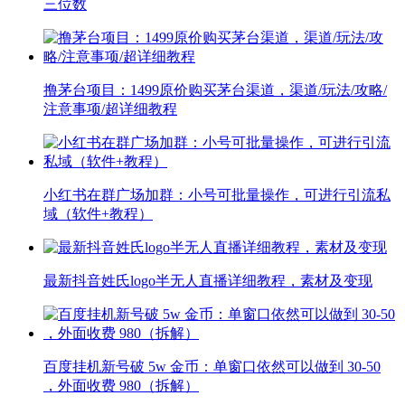
三位数
撸茅台项目：1499原价购买茅台渠道，渠道/玩法/攻略/
注意事项/超详细教程
小红书在群广场加群：小号可批量操作，可进行引流私
域（软件+教程）
最新抖音姓氏logo半无人直播详细教程，素材及变现
百度挂机新号破 5w 金币：单窗口依然可以做到 30-50
，外面收费 980（拆解）