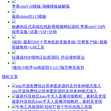
苹果cmsV10模板-海螺模板破解版
最新zblog仿115模板
秘趣响应式高端在线影视视频网站源码 苹果cmsV10内
核带采集+试看+VIP+分销
[端游] 最新DNF十荒单机超变服务端+完整客户端+视频
搭建教程+GM工具
轻量级PHP搜狗泛站群源码_符合搜狗算法
[微信小程序]sg电影院V2.0.7版完整安装包
随机文章
php开源免费快运简单图床源码支持多种模式接入
最新抖音姓氏logo半无人直播详细教程，素材及变现