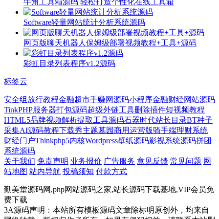
牛角工具箱源码 轻松打造个性化在线工具箱
Software轻量网站统计分析系统源码
网页版聊天机器人保姆级部署视频教程+工具+源码
彩虹目录列表程序v1.2源码
标签云
安全组放行教程
金融超市
手赚网源码
小程序
金融财经网站源码
TinkPHP
服务器打包源码
超级外链工具
删除插件
短视频教程
HTML5品牌
视频解析提取工具源码
石器时代
站长目录
BT种子
采集
AI源码
教程下载
秀主题
墓园
商用运营版
骑手端
理财系统
财经门户
Thinkphp5内核
Wordpress壁纸源码
影视系统源码
拼团
系统源码
关于我们
免责声明
业务报价
广告服务
意见反馈
常见问题
网
站地图
站内导航
投稿须知
付款方式
勤美堂源码网,php网站源码之家,站长源码下载基地,VIP会员免
费下载
3A源码声明：本站所有模板源码文章除标明原创外，均来自