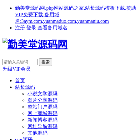
勤美堂源码网,php网站源码之家,站长源码模板下载,赞助
VIP免费下载,备用域
名:3aym.com,yuanmaduo.com,yuanmaniu.com
注册
登录
查看备用域名
升级VIP会员
首页
站长源码
小说文学源码
图片分享源码
整站门户源码
网上商城源码
新闻博客源码
网址导航源码
其他源码
cms源码