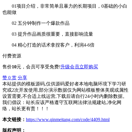
01项目介绍，非常简单且暴力的长期项目，0基础的小白
也能做
02 五分钟制作一个爆款作品
03 提升作品画质很重要，直接影响流量
04 精心打造的话术拿捏客户，利润4-6倍
付费资源
售价
10
元
，会员可享受免费!
升级会员
立即购买
赞
0
赏
分享
本站提供的模板源码,仅供源码爱好者本地电脑环境下学习研
究或2次开发使用,部分演示数据仅为网站模板整体美观或属性
设置需要,不合适上线运营,下载后请自行24小时内删除数据。
我们倡议：站长应该严格遵守互联网法律法规建站,净化网
络，站长更有责！！！
本文链接：
https://www.qinmeitang.com/code/4409.html
版权声明：