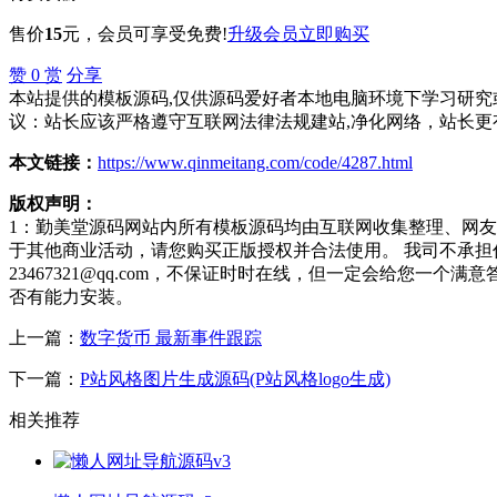
售价
15
元
，会员可享受免费!
升级会员
立即购买
赞
0
赏
分享
本站提供的模板源码,仅供源码爱好者本地电脑环境下学习研究或
议：站长应该严格遵守互联网法律法规建站,净化网络，站长更
本文链接：
https://www.qinmeitang.com/code/4287.html
版权声明：
1：勤美堂源码网站内所有模板源码均由互联网收集整理、网
于其他商业活动，请您购买正版授权并合法使用。 我司不承
23467321@qq.com，不保证时时在线，但一定会给您
否有能力安装。
上一篇：
数字货币 最新事件跟踪
下一篇：
P站风格图片生成源码(P站风格logo生成)
相关推荐