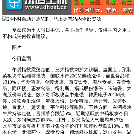
复盘仅为个人当日手记，并非操作指导，仅供学习之用，
不构成任何投资建议。
图片
今日盘面
午后指数震荡走低，三大指数均扩大跌幅。盘面上，预制
菜板块午后维持强势，国联水产20CM连续涨停，盖世食品涨
超10%，华天酒店、金陵饭店、西安饮食、海欣食品、春雪食
品、同庆楼、惠发食品、得利斯、福成股份涨停，味知香、大
湖股份等跟涨。数字货币板块盘中走强，神思电子20CM涨
停，海联金汇涨停，翠微股份、雄帝科技、新开普、先进数
通、京北方、楚天龙、宇信科技等跟涨。下跌方面，白酒板块
午后持续走低，贵州茅台跌近5%。近期活跃的中药板块今日
大跌，东阿阿胶跌超8%。此外，多只高位人气股尾盘炸板，
此前市场高度板开开实业集合竞价打开涨停收盘跌6.13%，雅
本化学、龙津药业、翠微股份、顾地科技炸板，冰山冷热、湖