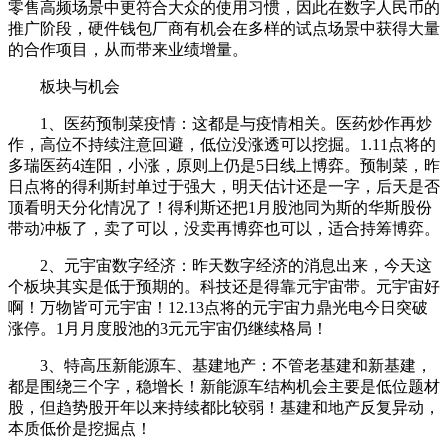
零售高频场景中更符合大众的使用习惯，因此在数字人民币的
推广阶段，硬件钱包厂商有机会在多样的试点场景中获得大量
的合作项目，从而带来业绩增量。
板块与机会
1、医药预制菜疫情：这都是与疫情相关。医药炒作再炒
作，高位不持续注意回避，低位没涨透可以挖掘。1.11点将的
多瑞医药4连阳，小涨，原则上仍是5日线上博弈。预制菜，昨
日点将的得利斯封单过于强大，明天估计还是一字，后天是否
顶看明天分化情况了！得利斯还把1月股池同为斯的华斯股份
带动冲板了，卖了可以，没卖再博弈也可以，适合持筹博弈。
2、元宇宙数字经济：昨天数字经济的消息出来，今天这
个板块其实是低于预期的。科技还是得靠元宇宙带。元宇宙好
啊！万物皆可元宇宙！12.13点将的元宇宙力鼎光电今日突破
涨停。1月月度股池的3元元宇宙仍继续格局！
3、特高压新能源车、基建地产：不管老基建和新基建，
都是围绕三个字，稳增长！新能源车结构机会主要是低位题材
股，但趋势股开年以来持续都比较弱！基建和地产反复异动，
本质低价是挖掘点！