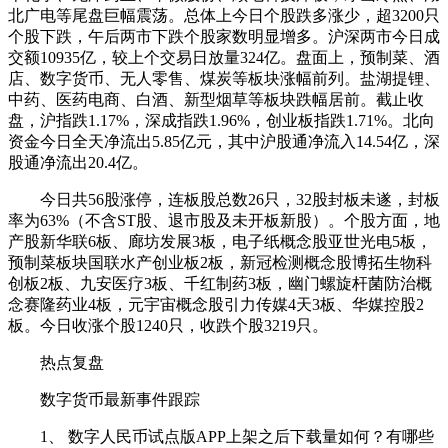
北广电等尾盘巨幅震荡。总体上今日个股跌多涨少，超3200只
个股下跌，午后两市下跌个股家数明显增多。沪深两市今日成
交额10935亿，较上个交易日放量324亿。盘面上，预制菜、酒
店、数字货币、无人零售、煤炭等板块涨幅前列。盐湖提锂、
中药、医药电商、白酒、新型烟草等板块跌幅居前。截止收
盘，沪指跌1.17%，深成指跌1.96%，创业板指跌1.71%。北向
资金今日全天净流出5.85亿元，其中沪股通净流入14.54亿，深
股通净流出20.4亿。
今日共56股涨停，连板股总数26只，32股封板未遂，封板
率为63%（不含ST股、退市股及未开板新股）。个股方面，地
产股新华联6板、廊坊发展3板，电子纸概念股亚世光电5板，
预制菜板块国联水产创业板2板，新冠检测概念股博拓生物科
创板2板、九安医疗3板、千红制药3板，幽门螺旋杆菌防治概
念赛隆药业4板，元宇宙概念股引力传媒4天3板、华媒控股2
板。今日收涨个股1240只，收跌个股3219只。
热点复盘
数字货币最新事件跟踪
1、 数字人民币试点版APP上架之后下载量如何？有哪些