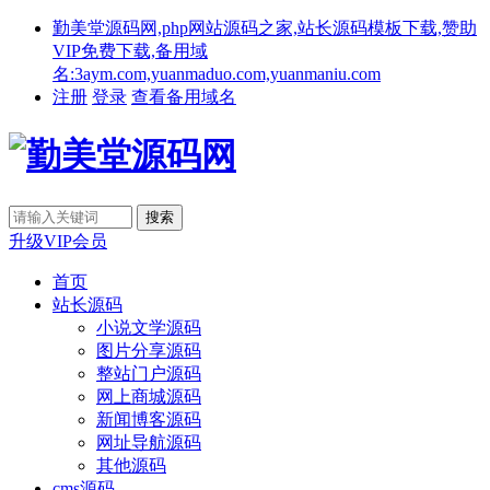
勤美堂源码网,php网站源码之家,站长源码模板下载,赞助
VIP免费下载,备用域
名:3aym.com,yuanmaduo.com,yuanmaniu.com
注册
登录
查看备用域名
升级VIP会员
首页
站长源码
小说文学源码
图片分享源码
整站门户源码
网上商城源码
新闻博客源码
网址导航源码
其他源码
cms源码