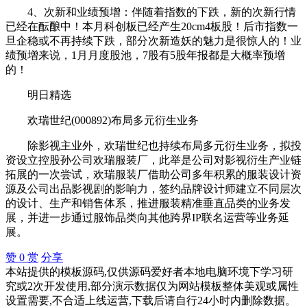
4、次新和业绩预增：伴随着指数的下跌，新的次新行情
已经在酝酿中！本月科创板已经产生20cm4板股！后市指数一
旦企稳或不再持续下跌，部分次新造妖的魅力是很惊人的！业
绩预增来说，1月月度股池，7股有5股年报都是大概率预增
的！
明日精选
欢瑞世纪(000892)布局多元衍生业务
除影视主业外，欢瑞世纪也持续布局多元衍生业务，拟投
资设立控股孙公司欢瑞服装厂，此举是公司对影视衍生产业链
拓展的一次尝试，欢瑞服装厂借助公司多年积累的服装设计资
源及公司出品影视剧的影响力，签约品牌设计师建立不同层次
的设计、生产和销售体系，推进服装精准垂直品类的业务发
展，并进一步通过服饰品类向其他跨界IP联名运营等业务延
展。
赞
0
赏
分享
本站提供的模板源码,仅供源码爱好者本地电脑环境下学习研
究或2次开发使用,部分演示数据仅为网站模板整体美观或属性
设置需要,不合适上线运营,下载后请自行24小时内删除数据。