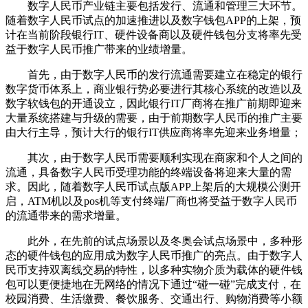
数字人民币产业链主要包括发行、流通和管理三大环节。
随着数字人民币试点的加速推进以及数字钱包APP的上架，预
计在当前阶段银行IT、硬件设备商以及硬件钱包分支将率先受
益于数字人民币推广带来的业绩增量。
首先，由于数字人民币的发行流通需要建立在稳定的银行
数字货币体系上，商业银行势必要进行其核心系统的改造以及
数字软钱包的开通设立，因此银行IT厂商将在推广前期即迎来
大量系统搭建与升级的需要，由于前期数字人民币的推广主要
由大行主导，预计大行的银行IT供应商将率先迎来业务增量；
其次，由于数字人民币需要顺利实现在商家和个人之间的
流通，具备数字人民币受理功能的终端设备将迎来大量的需
求。因此，随着数字人民币试点版APP上架后的大规模公测开
启，ATM机以及pos机等支付终端厂商也将受益于数字人民币
的流通带来的需求增量。
此外，在先前的试点场景以及冬奥会试点场景中，多种形
态的硬件钱包的应用成为数字人民币推广的亮点。由于数字人
民币支持双离线交易的特性，以多种实物介质为载体的硬件钱
包可以更便捷地在无网络的情况下通过“碰一碰”完成支付，在
校园消费、生活缴费、餐饮服务、交通出行、购物消费等小额