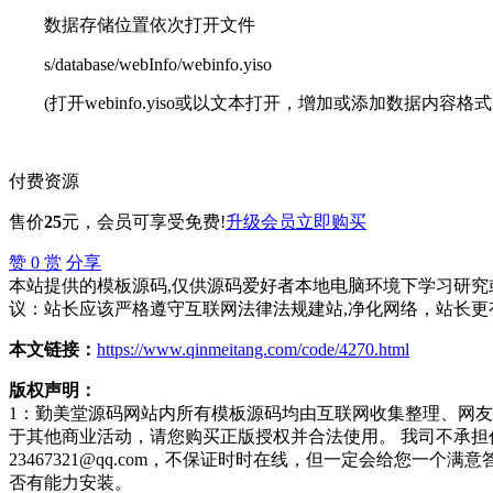
数据存储位置依次打开文件
s/database/webInfo/webinfo.yiso
(打开webinfo.yiso或以文本打开，增加或添加数据内
付费资源
售价
25
元
，会员可享受免费!
升级会员
立即购买
赞
0
赏
分享
本站提供的模板源码,仅供源码爱好者本地电脑环境下学习研究或
议：站长应该严格遵守互联网法律法规建站,净化网络，站长更
本文链接：
https://www.qinmeitang.com/code/4270.html
版权声明：
1：勤美堂源码网站内所有模板源码均由互联网收集整理、网
于其他商业活动，请您购买正版授权并合法使用。 我司不承
23467321@qq.com，不保证时时在线，但一定会给您
否有能力安装。