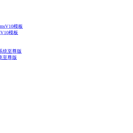
V10模板
系统至尊版