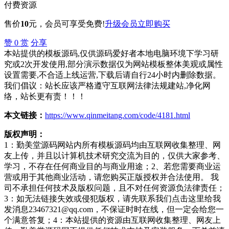
付费资源
售价
10
元
，会员可享受免费!
升级会员
立即购买
赞
0
赏
分享
本站提供的模板源码,仅供源码爱好者本地电脑环境下学习研
究或2次开发使用,部分演示数据仅为网站模板整体美观或属性
设置需要,不合适上线运营,下载后请自行24小时内删除数据。
我们倡议：站长应该严格遵守互联网法律法规建站,净化网
络，站长更有责！！！
本文链接：
https://www.qinmeitang.com/code/4181.html
版权声明：
1：勤美堂源码网站内所有模板源码均由互联网收集整理、网
友上传，并且以计算机技术研究交流为目的，仅供大家参考、
学习，不存在任何商业目的与商业用途；2、若您需要商业运
营或用于其他商业活动，请您购买正版授权并合法使用。 我
司不承担任何技术及版权问题，且不对任何资源负法律责任；
3：如无法链接失效或侵犯版权，请先联系我们点击这里给我
发消息23467321@qq.com，不保证时时在线，但一定会给您一
个满意答复；4：本站提供的资源由互联网收集整理、网友上