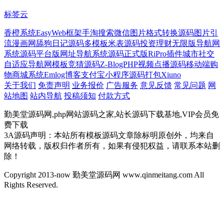
标签云
香橙系统
EasyWeb框架
手淘搜索
微信
图片格式转换源码
图片引
流
漫画网
舔狗日记源码
多模板
米表源码
投资理财
无限版
导航网
系统源码
平台版
网址导航系统源码
正式版
RiPro插件
城市社交
自适应导航网模板
竞猜源码
Z-BlogPHP
视频点播源码
移动端购
物商城系统
Emlog博客
支付宝小程序
源码打包
Xiuno
关于我们
免责声明
业务报价
广告服务
意见反馈
常见问题
网
站地图
站内导航
投稿须知
付款方式
勤美堂源码网,php网站源码之家,站长源码下载基地,VIP会员免
费下载
3A源码声明：本站所有模板源码文章除标明原创外，均来自
网络转载，版权归作者所有，如果有侵犯权益，请联系本站删
除！
Copyright 2013-now 勤美堂源码网 www.qinmeitang.com All
Rights Reserved.