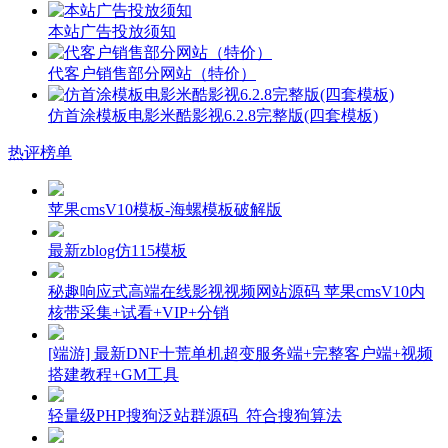
本站广告投放须知
代客户销售部分网站（特价）
仿首涂模板电影米酷影视6.2.8完整版(四套模板)
热评榜单
苹果cmsV10模板-海螺模板破解版
最新zblog仿115模板
秘趣响应式高端在线影视视频网站源码 苹果cmsV10内
核带采集+试看+VIP+分销
[端游] 最新DNF十荒单机超变服务端+完整客户端+视频
搭建教程+GM工具
轻量级PHP搜狗泛站群源码_符合搜狗算法