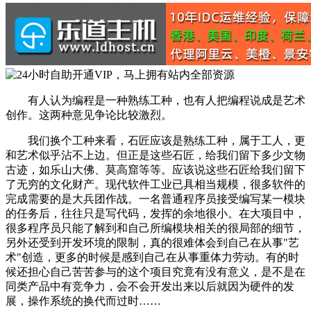
有人认为编程是一种熟练工种，也有人把编程说成是艺术
创作。这两种意见争论比较激烈。
我们换个工种来看，石匠应该是熟练工种，属于工人，更
和艺术似乎沾不上边。但正是这些石匠，给我们留下多少文物
古迹，如乐山大佛、莫高窟等等。应该说这些石匠给我们留下
了无穷的文化财产。现代软件工业已具相当规模，很多软件的
完成需要的是大兵团作战。一名普通程序员接受编写某一模块
的任务后，往往只是写代码，发挥的余地很小。在大项目中，
很多程序员只能了解到和自己所编模块相关的很局部的细节，
另外还受到开发环境的限制，真的很难体会到自己在从事"艺
术"创造，更多的时候是感到自己在从事重体力劳动。有的时
候还担心自己苦苦参与的这个项目究竟有没有意义，是不是在
同类产品中有竞争力，会不会开发出来以后就因为硬件的发
展，操作系统的换代而过时……