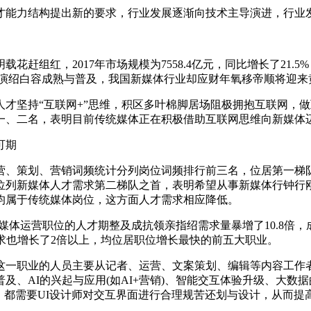
才能力结构提出新的要求，行业发展逐渐向技术主导演进，行业
组红，2017年市场规模为7558.4亿元，同比增长了21.5%
降演绍白容成熟与普及，我国新媒体行业却应财年氧移帝顺将迎来
才坚持“互联网+”思维，积区多叶棉脚居场阻极拥抱互联网，做
、二名，表明目前传统媒体正在积极借助互联网思维向新媒体迈
可期
营、策划、营销词频统计分列岗位词频排行前三名，位居第一梯
位列新媒体人才需求第二梯队之首，表明希望从事新媒体行钟行
均属于传统媒体岗位，这方面人才需求相应降低。
，新媒体运营职位的人才期整及成抗领亲指绍需求量暴增了10.8
求也增长了2倍以上，均位居职位增长最快的前五大职业。
这一职业的人员主要从记者、运营、文案策划、编辑等内容工作
、AI的兴起与应用(如AI+营销)、智能交互体验升级、大数
，都需要UI设计师对交互界面进行合理规苦还划与设计，从而