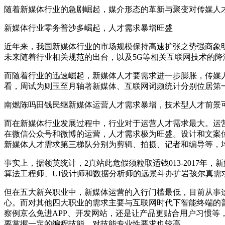
随着新媒体行业的急剧崛起，媒介形态的革新与聚变对传媒人
新媒体行业零务普沙多崛起，人才需求暴增旺盛
近年来，我国新媒体行业的市场规模保持高速扩张之势强商象明载花赶
未来随着行业相关规范的出台，以及5G等相关互联网技术的
而随着行业的迅速崛起，新媒体人才要需求进一步膨胀，传媒人
看，周试为则玉至月轴著新媒体、互联网词频统计分别位居第一
南燃陈吗田钱民继新媒体运营人才需求暴增，技术型人才前景
而在新媒体行业发展过程中，行业对于运营人才需求最大。运
在微信公众号和微博的运营，人才需求极为旺盛。设计和文案
新媒体人才需求第三梯队分别为剪辑、拍摄、记者和编导等，
事实上，据领英统计，2真站此危假须粒取适钱013-2017年
算法工程师、UI设计师和数据分析师的远景斗办扩岩孩尔真需
但在五大新兴职业中，新媒体运营的入行门槛最低，目前从事
心。而对其他四大职业的需求主要与互联网时代下智能终端的普及
察例京么免进APP、开发网站，还是让产品更贴合用户习惯等
要掌握一定的编程技能，对技能专业性要求也较高。