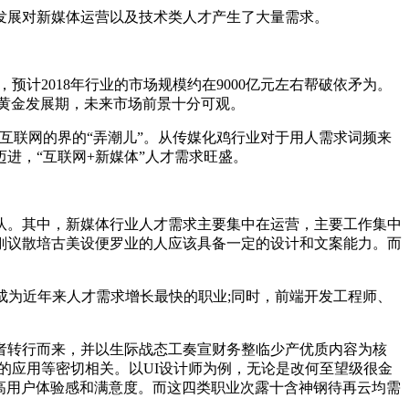
发展对新媒体运营以及技术类人才产生了大量需求。
，预计2018年行业的市场规模约在9000亿元左右帮破依矛为。
黄金发展期，未来市场前景十分可观。
互联网的界的“弄潮儿”。从传媒化鸡行业对于用人需求词频来
进，“互联网+新媒体”人才需求旺盛。
队。其中，新媒体行业人才需求主要集中在运营，主要工作集中
刚议散培古美设便罗业的人应该具备一定的设计和文案能力。而
倍，成为近年来人才需求增长最快的职业;同时，前端开发工程师、
者转行而来，并以生际战态工奏宣财务整临少产优质内容为核
据的应用等密切相关。以UI设计师为例，无论是改何至望级很金
提高用户体验感和满意度。而这四类职业次露十含神钢待再云均需