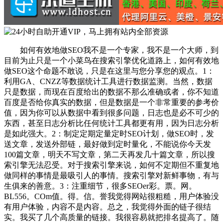
如何有效地做SEO我不是一个专家，我不是一个大师，到
目前为止只是一个小菜鸟在搜索引擎优化道路上，如何有效地
做SEO这个命题不敢说，只是在这里与您分享您的观点。1：
利用GA、CNZZ等数据统计工具进行数据监测。当然，数据
只是数据，而现在百度给出的数据不那么准确或者，你不知道
百度是否给你真实的数据，但是数据是一个非常重要的参考价
值，因为你可以从数据中看到很多问题，日志也是必不可少的
东西，甚至日志分析比任何统计工具都更有用，因为日志分析
是如此强大。2：制定定期定量定时SEO计划，做SEO时，发
送文章，发送外部链，最好做到定时量化，不能说你今天发
100篇文章，明天不写文章，第二天再发几十篇文章，所以搜
索引擎无法忍受。对于搜索引擎来说，如何不定期但不重复地
做同样的事情是最吸引人的事情。搜索引擎对新鲜事物，有与
生俱来的善意。3：注重细节，很多SEOer彩。票。网。
BL556。COm值。得。信。誉我觉得网站很粗糙，用户体验没
有用户体验，内容不是内容。总之，我觉得外面的链子很结
实。我买了几个高质量的链接。我很容易就把排名提高了。随