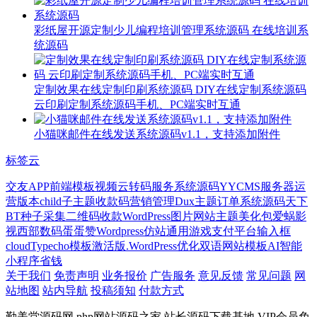
彩纸屋开源定制少儿编程培训管理系统源码 在线培训系
统源码
定制效果在线定制印刷系统源码 DIY在线定制系统源码
云印刷定制系统源码手机、PC端实时互通
小猫咪邮件在线发送系统源码v1.1，支持添加附件
标签云
交友APP
前端模板
视频云转码服务系统源码
YYCMS
服务器运
营版本
child子主题
收款码
营销管理
Dux主题
订单系统源码
天下
BT种子采集
二维码收款
WordPress图片网站主题
美化包
爱蜗影
视
西部数码
蛋蛋赞
Wordpress仿站
通用游戏支付平台
输入框
cloud
Typecho模板
激活版.WordPress优化
双语网站模板
AI智能
小程序
省钱
关于我们
免责声明
业务报价
广告服务
意见反馈
常见问题
网
站地图
站内导航
投稿须知
付款方式
勤美堂源码网,php网站源码之家,站长源码下载基地,VIP会员免