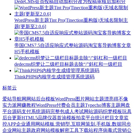
DedeCMS会员投稿自动加积分改为投稿审核后加积分
WordPress新主题Tint Pro(Tinection重构版)无域名限制主
题[更新至2.0.6]
帝国CMS7.5自适应响应式整站源码淘宝客导购博客文章
H5手机模板
dedecms织梦让二级栏目标题去除“/”斜杠和一级栏目
ThinkPHP6内核学生成绩管理系统源码
标签云
爱站导航网
网站后台模板
WordPress图片网站主题
漂亮得不像
实力派
网赚教程
WordPress付费会员主题
Typecho博客主题
网盘
平台源码
支付系统
源码完整包
成人考试网站源码
织梦模板
玩具
后台更新
HTML5品牌
仪器
首涂模板
拍卖平台
统计栏目文章
监
控APP
企业通用网站模板.营销型.互联网策划.手机版.数据同步
企业网站主题
政府网站模板
解密工具
下载站程序
病毒式营销
公