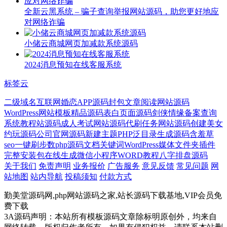
全新云黑系统 – 骗子查询举报网站源码，助您更好地应
对网络诈骗
小储云商城网页加减款系统源码
2024消息预知在线客服系统
标签云
二级域名
互联网
婚恋APP源码
封包
文章阅读网站源码
WordPress网站模板
精品源码
表白页面源码
剑侠情缘
备案查询
系统
教程站源码
成人考试网站源码
代刷任务网站源码
创建
美女
约玩源码
公司官网源码
新建主题
PHP泛目录生成源码
含羞草
seo
一键刷步数php源码
文档关键词
WordPress媒体文件夹插件
完整安装包
在线生成微信小程序
WORD教程
八字排盘源码
关于我们
免责声明
业务报价
广告服务
意见反馈
常见问题
网
站地图
站内导航
投稿须知
付款方式
勤美堂源码网,php网站源码之家,站长源码下载基地,VIP会员免
费下载
3A源码声明：本站所有模板源码文章除标明原创外，均来自