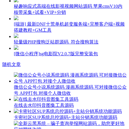
秘趣响应式高端在线影视视频网站源码 苹果cmsV10内
核带采集+试看+VIP+分销
[端游] 最新DNF十荒单机超变服务端+完整客户端+视频
搭建教程+GM工具
轻量级PHP搜狗泛站群源码_符合搜狗算法
[微信小程序]sg电影院V2.0.7版完整安装包
随机文章
微信公众号小说系统源码 漫画系统源码 可对接微信公众
号 APP打包 对接个人微信收
在线去水印抖音图集工具源码
卡密社区SUP系统总控源码+主站分销系统功能源码