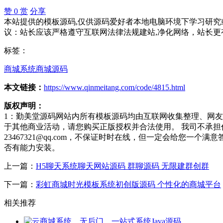
赞
0
赏
分享
本站提供的模板源码,仅供源码爱好者本地电脑环境下学习研究或
议：站长应该严格遵守互联网法律法规建站,净化网络，站长更
标签：
商城系统
商城源码
本文链接：
https://www.qinmeitang.com/code/4815.html
版权声明：
1：勤美堂源码网站内所有模板源码均由互联网收集整理、网
于其他商业活动，请您购买正版授权并合法使用。 我司不承
23467321@qq.com，不保证时时在线，但一定会给您
否有能力安装。
上一篇：
H5聊天系统聊天网站源码 群聊源码 无限建群创群
下一篇：
彩虹商城时光模板系统初创版源码 个性化的商城平台
相关推荐