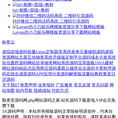
txl+相册+双端+教程
PHP微信二维码活码系统 二维码引流源码
Laysns仿小刀娱乐网模板资源分享下载网站模​板
标签云
虚拟农场源码
批量
Linux定制
题库系统
表单元素
辅助源码
虚拟
资源网站主题
互动抽奖系统
升级版
定制平台源码
域名分发系统
短信轰炸源码
网站目录
抽奖网站系统源码
宝塔面板
JAVA
建材
网站源码
响应式
应用商店源码
通霸云
婚庆会议源码
卡盟程序源
码
在线生成器源码
APP应用分发源码
解密版
流量站教程
黄道日
历源码
关于我们
免责声明
业务报价
广告服务
意见反馈
常见问题
网
站地图
站内导航
投稿须知
付款方式
勤美堂源码网,php网站源码之家,站长源码下载基地,VIP会员免
费下载
3A源码声明：本站所有模板源码文章除标明原创外，均来自
网络转载，版权归作者所有，如果有侵犯权益，请联系本站删