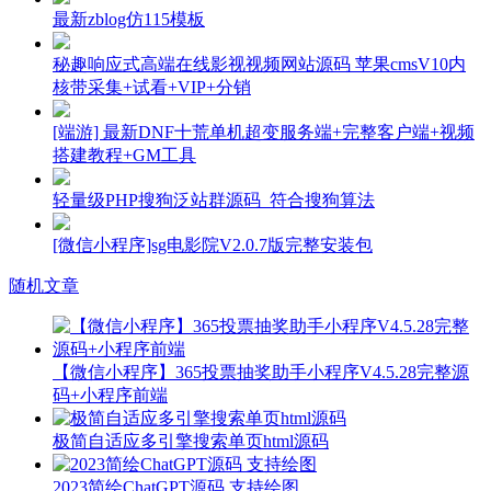
最新zblog仿115模板
秘趣响应式高端在线影视视频网站源码 苹果cmsV10内
核带采集+试看+VIP+分销
[端游] 最新DNF十荒单机超变服务端+完整客户端+视频
搭建教程+GM工具
轻量级PHP搜狗泛站群源码_符合搜狗算法
[微信小程序]sg电影院V2.0.7版完整安装包
随机文章
【微信小程序】365投票抽奖助手小程序V4.5.28完整源
码+小程序前端
极简自适应多引擎搜索单页html源码
2023简绘ChatGPT源码 支持绘图