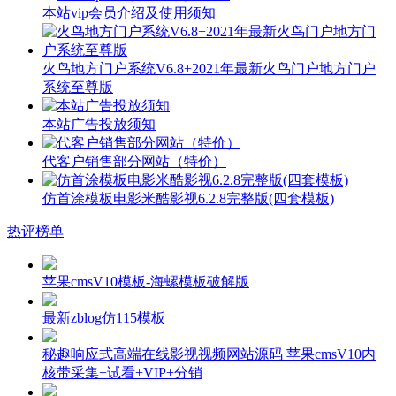
本站vip会员介绍及使用须知
火鸟地方门户系统V6.8+2021年最新火鸟门户地方门户
系统至尊版
本站广告投放须知
代客户销售部分网站（特价）
仿首涂模板电影米酷影视6.2.8完整版(四套模板)
热评榜单
苹果cmsV10模板-海螺模板破解版
最新zblog仿115模板
秘趣响应式高端在线影视视频网站源码 苹果cmsV10内
核带采集+试看+VIP+分销