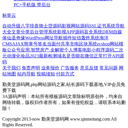
PC+手机版 带后台
标签云
自动升级
八字排盘
骑士贷源码
影视网站源码
SSL证书系统
导航
大全
文章分类
后台管理系统
影视APP源码
盲盒系统
DRM
自媒
体
仙圣奇缘
WordPress网址导航插件
短信轰炸系统
海洋
CMS
AJAX
熊掌号签名
当面付
共享充电区块系统
ecshop网站模
板
公众号应用.智慧房产.全解密
个人博客
电影小程序源码
二次
元动漫
化妆品
2023最新检测域名是否能在微信正常打开API源
码
关于我们
免责声明
业务报价
广告服务
意见反馈
常见问题
网
站地图
站内导航
投稿须知
付款方式
勤美堂源码网,php网站源码之家,站长源码下载基地,VIP会员免
费下载
3A源码声明：本站所有模板源码文章除标明原创外，均来自
网络转载，版权归作者所有，如果有侵犯权益，请联系本站删
除！
Copyright 2013-now 勤美堂源码网 www.qinmeitang.com All
Rights Reserved.