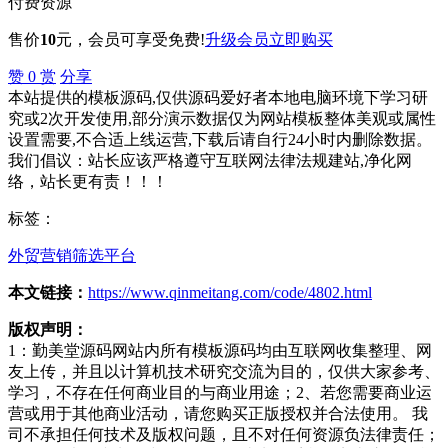
付费资源
售价
10
元
，会员可享受免费!
升级会员
立即购买
赞
0
赏
分享
本站提供的模板源码,仅供源码爱好者本地电脑环境下学习研
究或2次开发使用,部分演示数据仅为网站模板整体美观或属性
设置需要,不合适上线运营,下载后请自行24小时内删除数据。
我们倡议：站长应该严格遵守互联网法律法规建站,净化网
络，站长更有责！！！
标签：
外贸营销
筛选平台
本文链接：
https://www.qinmeitang.com/code/4802.html
版权声明：
1：勤美堂源码网站内所有模板源码均由互联网收集整理、网
友上传，并且以计算机技术研究交流为目的，仅供大家参考、
学习，不存在任何商业目的与商业用途；2、若您需要商业运
营或用于其他商业活动，请您购买正版授权并合法使用。 我
司不承担任何技术及版权问题，且不对任何资源负法律责任；