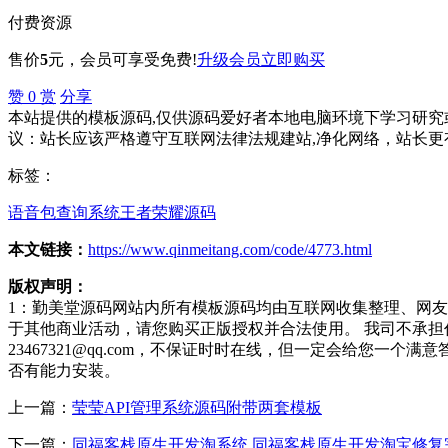
付费资源
售价
5
元
，会员可享受免费!
升级会员
立即购买
赞
0
赏
分享
本站提供的模板源码,仅供源码爱好者本地电脑环境下学习研究或
议：站长应该严格遵守互联网法律法规建站,净化网络，站长更
标签：
语音包查询系统
王者荣耀源码
本文链接：
https://www.qinmeitang.com/code/4773.html
版权声明：
1：勤美堂源码网站内所有模板源码均由互联网收集整理、网
于其他商业活动，请您购买正版授权并合法使用。 我司不承
23467321@qq.com，不保证时时在线，但一定会给您
否有能力安装。
上一篇：
莹莹API管理系统源码附带两套模板
下一篇：
同福客栈原生开发淘系统 同福客栈原生开发淘宝修复