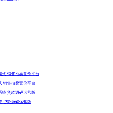
式 销售拍卖竞价平台
统 贷款源码运营版