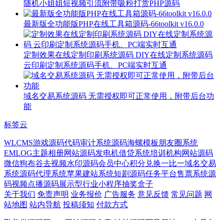
随机小姐姐短视频引流附带吸粉打赏PHP源码
最新版全功能版PHP在线工具箱源码-66toolkit v16.0.0
定制效果在线定制印刷系统源码 DIY在线定制系统源码
云印刷定制系统源码手机、PC端实时互通
域名交易系统源码 无需授权即可正常使用，附带后台功
能
标签云
WLCMS
游戏源码
代码审计系统源码
海螺模板
朋友圈系统
EMLOG主题
相册网站源码
发电机
借贷系统
培训机构网站源码
微信狗
布谷
去视频水印源码
会员中心
积分兑换
一比一
域名交易
系统源码
代理系统
苹果
建站系统
短剧源码
任务平台
售票系统源
码
视频点播源码
展示型
行业小程序
抽奖盒子
关于我们
免责声明
业务报价
广告服务
意见反馈
常见问题
网
站地图
站内导航
投稿须知
付款方式