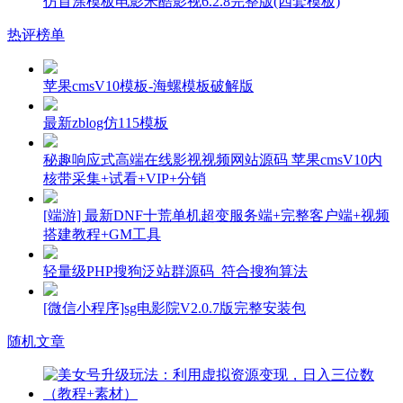
仿首涂模板电影米酷影视6.2.8完整版(四套模板)
热评榜单
苹果cmsV10模板-海螺模板破解版
最新zblog仿115模板
秘趣响应式高端在线影视视频网站源码 苹果cmsV10内
核带采集+试看+VIP+分销
[端游] 最新DNF十荒单机超变服务端+完整客户端+视频
搭建教程+GM工具
轻量级PHP搜狗泛站群源码_符合搜狗算法
[微信小程序]sg电影院V2.0.7版完整安装包
随机文章