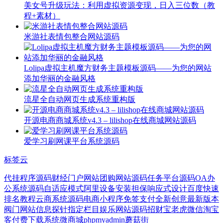
美女号升级玩法：利用虚拟资源变现，日入三位数（教
程+素材）
米游社表情包整合网站源码
Lolipa虚拟主机魔方财务主题模板源码——为您的网站
添加华丽的金融风格
流星全自动网页生成系统重构版
开源电商商城系统v4.3 – lilishop在线商城网站源码
爱学习刷网课平台系统源码
标签云
代挂程序源码
财经门户网站
团购网站源码
任务平台源码
OA办
公系统源码
自适应模式
阿里
设备安装
担保
响应式设计
百度快速
排名教程
云商系统源码
电商小程序
免签支付
全新
创意
最新版本
阀门
网站信息探针
指定栏目
娱乐网站源码
招财宝
老虎微信淘宝
客
付费下载系统
微商城
phpmyadmin
蘑菇街