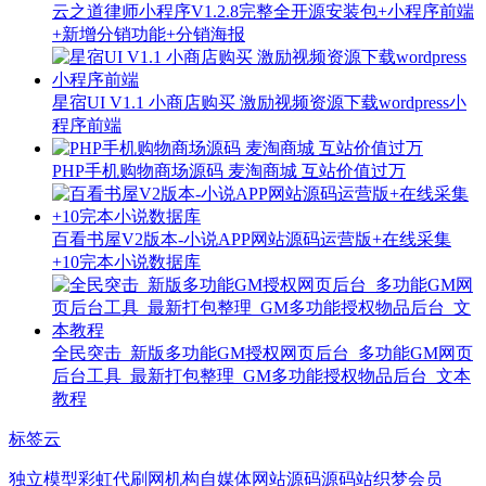
云之道律师小程序V1.2.8完整全开源安装包+小程序前端
+新增分销功能+分销海报
星宿UI V1.1 小商店购买 激励视频资源下载wordpress小
程序前端
PHP手机购物商场源码 麦淘商城 互站价值过万
百看书屋V2版本-小说APP网站源码运营版+在线采集
+10完本小说数据库
全民突击_新版多功能GM授权网页后台_多功能GM网页
后台工具_最新打包整理_GM多功能授权物品后台_文本
教程
标签云
独立模型
彩虹代刷网
机构
自媒体网站源码
源码站
织梦会员