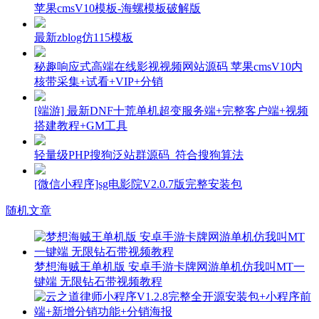
苹果cmsV10模板-海螺模板破解版
最新zblog仿115模板
秘趣响应式高端在线影视视频网站源码 苹果cmsV10内
核带采集+试看+VIP+分销
[端游] 最新DNF十荒单机超变服务端+完整客户端+视频
搭建教程+GM工具
轻量级PHP搜狗泛站群源码_符合搜狗算法
[微信小程序]sg电影院V2.0.7版完整安装包
随机文章
梦想海贼王单机版 安卓手游卡牌网游单机仿我叫MT一
键端 无限钻石带视频教程