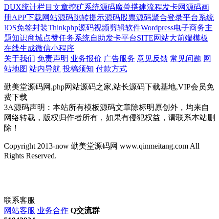
DUX
统计栏目文章
挖矿系统源码
魔兽
搭建流程
发卡网源码
画
册
APP下载网站源码
跳转提示源码
股票源码
聚合登录平台系统
IOS免签封装
Thinkphp源码
视频剪辑软件
Wordpress电子商务主
题
知识商城
点赞任务系统
自助发卡平台
SITE网站
大前端模板
在线生成微信小程序
关于我们
免责声明
业务报价
广告服务
意见反馈
常见问题
网
站地图
站内导航
投稿须知
付款方式
勤美堂源码网,php网站源码之家,站长源码下载基地,VIP会员免
费下载
3A源码声明：本站所有模板源码文章除标明原创外，均来自
网络转载，版权归作者所有，如果有侵犯权益，请联系本站删
除！
Copyright 2013-now 勤美堂源码网 www.qinmeitang.com All
Rights Reserved.
联系客服
网站客服
业务合作
Q交流群