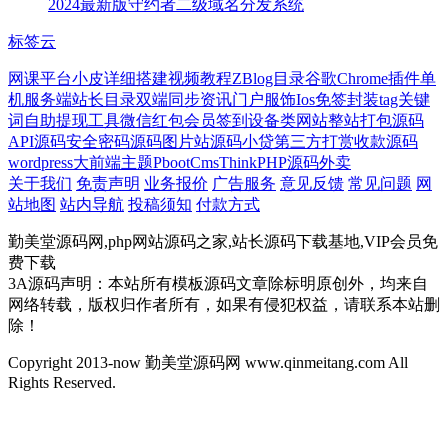
2024最新版守约者二级域名分发系统
标签云
网课平台
小皮
详细搭建视频教程
ZBlog目录
谷歌Chrome插件
单
机服务端
站长目录
双端同步
资讯门户
服饰
Ios免签封装
tag关键
词
自助提现工具
微信红包
会员签到
设备类网站
整站打包源码
API源码
安全密码源码
图片站源码
小贷
第三方
打赏收款源码
wordpress大前端主题
PbootCms
ThinkPHP源码
外卖
关于我们
免责声明
业务报价
广告服务
意见反馈
常见问题
网
站地图
站内导航
投稿须知
付款方式
勤美堂源码网,php网站源码之家,站长源码下载基地,VIP会员免
费下载
3A源码声明：本站所有模板源码文章除标明原创外，均来自
网络转载，版权归作者所有，如果有侵犯权益，请联系本站删
除！
Copyright 2013-now 勤美堂源码网 www.qinmeitang.com All
Rights Reserved.