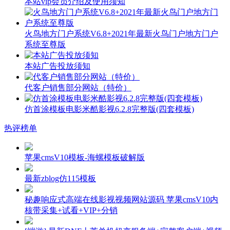
本站vip会员介绍及使用须知
火鸟地方门户系统V6.8+2021年最新火鸟门户地方门户
系统至尊版
本站广告投放须知
代客户销售部分网站（特价）
仿首涂模板电影米酷影视6.2.8完整版(四套模板)
热评榜单
苹果cmsV10模板-海螺模板破解版
最新zblog仿115模板
秘趣响应式高端在线影视视频网站源码 苹果cmsV10内
核带采集+试看+VIP+分销