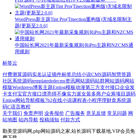
WordPress新主题Tint Pro(Tinection重构版)无域名限制主
题[更新至2.0.6]
中国站长网2021年最新采集规则/RiPro主题和NZCMS通
用规则
标签云
付费测算源码
实名认证插件
标签总结
小说CMS源码
智慧答题
社区系统源码
template
dedecms资讯网站源码
站群网站源码
网站
模版
Wordpress博客主题
Emlog模板
动漫
第三方支付接口
企业发
卡
支付宝官方接口
漂亮得不像实力派
女装
多商户
众筹项目源码
Emlog
网站导航模板
7b2
在线小说
课程表小程序
理财盘系统源
码
C语言教程
关于我们
免责声明
业务报价
广告服务
意见反馈
常见问题
网
站地图
站内导航
投稿须知
付款方式
勤美堂源码网,php网站源码之家,站长源码下载基地,VIP会员免
费下载