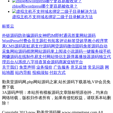
zblog和wordpress哪个更容易被收录？
虚拟主机不支持域名绑定二级子目录解决方法
标签云
外链源码
防诈骗源码
女神吧
IM即时通讯
答案网站源码
WordPress付费会员主题
红包拓客
评论标签
贷超
早教小程序
苹
果CMS源码
彩虹易支付源码
网贷源码
微信固码免签源码
自动
采集网站源码
棋牌网站源码
掌上阅读小说源码
一键服务端
手机
网赚源码
在线制作
易支付网站
情侣主题
弹幕播放器源码
独立代
理后台
AI系统
八字排盘算命源码
商家促销平台
关于我们
免责声明
业务报价
广告服务
意见反馈
常见问题
网
站地图
站内导航
投稿须知
付款方式
勤美堂源码网,php网站源码之家,站长源码下载基地,VIP会员免
费下载
3A源码声明：本站所有模板源码文章除标明原创外，均来自
网络转载，版权归作者所有，如果有侵犯权益，请联系本站删
除！
Copyright 2013-now 勤美堂源码网 www.qinmeitang.com All