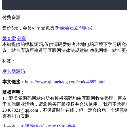
}
付费资源
售价
5
元
，会员可享受免费!
升级会员
立即购买
赞
0
赏
分享
本站提供的模板源码,仅供源码爱好者本地电脑环境下学习研究或
议：站长应该严格遵守互联网法律法规建站,净化网络，站长更
标签：
发卡网源码
本文链接：
https://www.qinmeitang.com/code/4682.html
版权声明：
1：勤美堂源码网站内所有模板源码均由互联网收集整理、网
于其他商业活动，请您购买正版授权并合法使用。 我司不承
23467321@qq.com，不保证时时在线，但一定会给您
否有能力安装。
上一篇：
汇通网络验证对接IAPP源码