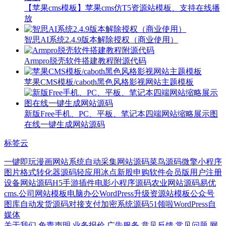
【苹果cms模板】苹果cms仿T5资源站模板、支持在线播
放
智思AI系统2.4.9版本解除授权（商业使用）
Armpro脱壳软件搭建教程附源代码
苹果CMS模板/caboth黑色风格影视网站主题模板
新版Free手机、PC、平板、笔记本四端网站缩略展示图
在线一键生成网站源码
标签云
一键即玩
漫画网站系统
自动采集网站源码
菜鸟源码
微擎小程序
图片格式转化器源码
轻应用
冰点
新股申购软件
会员版
用户注册
设备网站源码
H5手游
插件
电影小程序源码
农业网站源码
易优
cms.公司网站模板
电脑办公
WordPress升级
资源站模板
公众号
图库
自动发货源码
对接支付
加密系统源码
51领啦
WordPress自
媒体
关于我们
免责声明
业务报价
广告服务
意见反馈
常见问题
网