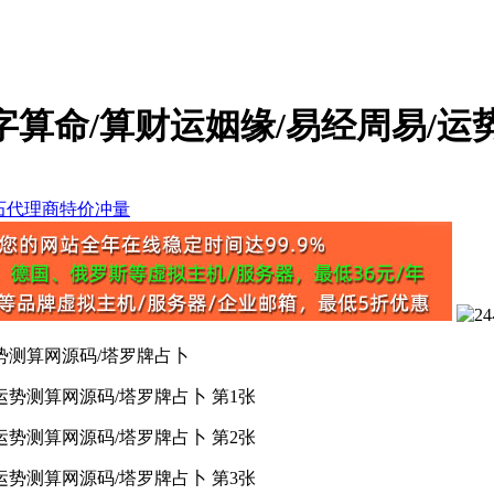
八字算命/算财运姻缘/易经周易/
运势测算网源码/塔罗牌占卜