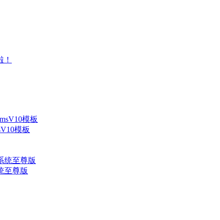
V10模板
系统至尊版