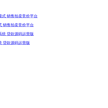
式 销售拍卖竞价平台
统 贷款源码运营版