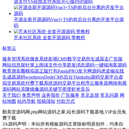
源支付V6在线支付系统开心版PHP源码
开源全新开源源码Vue3+TS的前后台分离的开发平台源
码
芥末社区系统 全套开源源码 带教程
标签云
服务管理系统
微盘系统
影视CMS
数字交易所
生成器
去广告版
网站信息探针
掌上阅读
文件分享
群发消息源码
一键端
淘客源码
教育
朋友圈模拟器
正版打包
PandaPRO
发卡网源码
虎皮椒
在线
生成器源码
wordpress
DedeCMS后台
Thinkphp源码交易平台虚
拟交易系统付费下载系统源码交易平台程序
云服务器
网络电视
源码
网站克隆镜像源码
关键字密度
虾米音乐
关于我们
免责声明
业务报价
广告服务
意见反馈
常见问题
网
站地图
站内导航
投稿须知
付款方式
勤美堂源码网,php网站源码之家,站长源码下载基地,VIP会员免
费下载
3A源码声明：本站所有模板源码文章除标明原创外，均来自