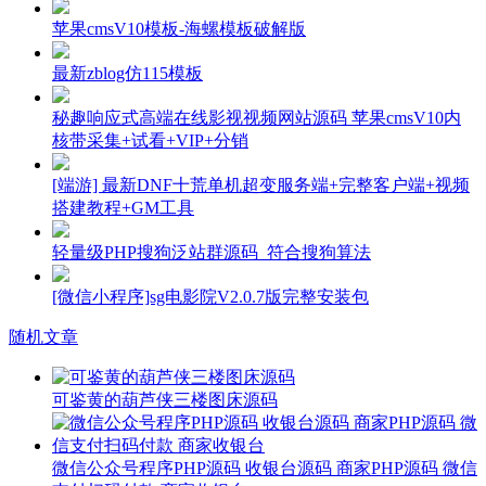
苹果cmsV10模板-海螺模板破解版
最新zblog仿115模板
秘趣响应式高端在线影视视频网站源码 苹果cmsV10内
核带采集+试看+VIP+分销
[端游] 最新DNF十荒单机超变服务端+完整客户端+视频
搭建教程+GM工具
轻量级PHP搜狗泛站群源码_符合搜狗算法
[微信小程序]sg电影院V2.0.7版完整安装包
随机文章
可鉴黄的葫芦侠三楼图床源码
微信公众号程序PHP源码 收银台源码 商家PHP源码 微信