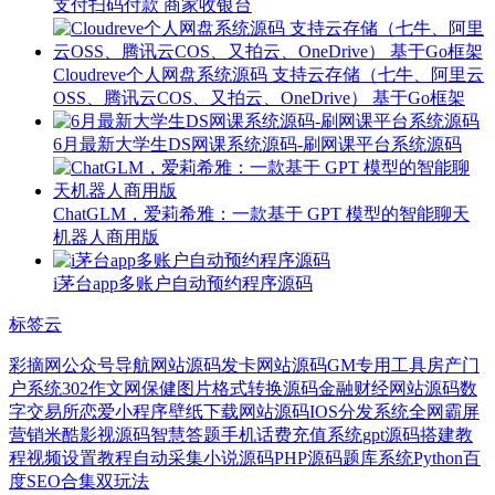
支付扫码付款 商家收银台
Cloudreve个人网盘系统源码 支持云存储（七牛、阿里云
OSS、腾讯云COS、又拍云、OneDrive） 基于Go框架
6月最新大学生DS网课系统源码-刷网课平台系统源码
ChatGLM，爱莉希雅：一款基于 GPT 模型的智能聊天
机器人商用版
i茅台app多账户自动预约程序源码
标签云
彩摘网
公众号导航网站源码
发卡网站源码
GM专用工具
房产门
户系统
302
作文网
保健
图片格式转换源码
金融财经网站源码
数
字交易所
恋爱小程序
壁纸下载网站源码
IOS分发系统
全网霸屏
营销
米酷影视源码
智慧答题
手机话费充值系统
gpt源码
搭建教
程
视频设置教程
自动采集小说源码
PHP源码
题库系统
Python
百
度SEO合集
双玩法