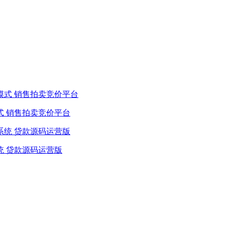
式 销售拍卖竞价平台
统 贷款源码运营版