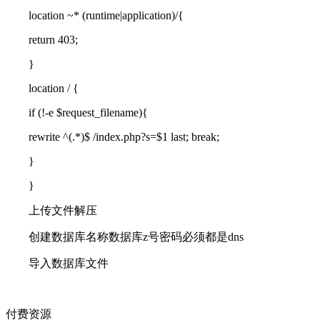
location ~* (runtime|application)/{
return 403;
}
location / {
if (!-e $request_filename){
rewrite ^(.*)$ /index.php?s=$1 last; break;
}
}
上传文件解压
创建数据库名称数据库z号密码必须都是dns
导入数据库文件
付费资源