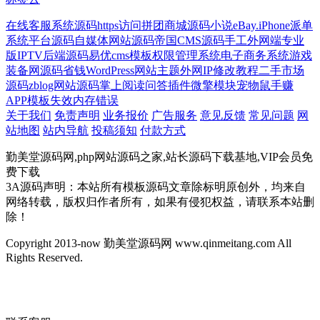
在线客服系统源码
https访问
拼团商城源码
小说
eBay.iPhone
派单
系统平台源码
自媒体网站源码
帝国CMS源码
手工外网端
专业
版
IPTV后端源码
易优cms模板
权限管理系统
电子商务系统
游戏
装备网源码
省钱
WordPress网站主题
外网IP修改教程
二手市场
源码
zblog网站源码
掌上阅读
问答插件
微擎模块
宠物鼠
手赚
APP模板
失效
内存错误
关于我们
免责声明
业务报价
广告服务
意见反馈
常见问题
网
站地图
站内导航
投稿须知
付款方式
勤美堂源码网,php网站源码之家,站长源码下载基地,VIP会员免
费下载
3A源码声明：本站所有模板源码文章除标明原创外，均来自
网络转载，版权归作者所有，如果有侵犯权益，请联系本站删
除！
Copyright 2013-now 勤美堂源码网 www.qinmeitang.com All
Rights Reserved.