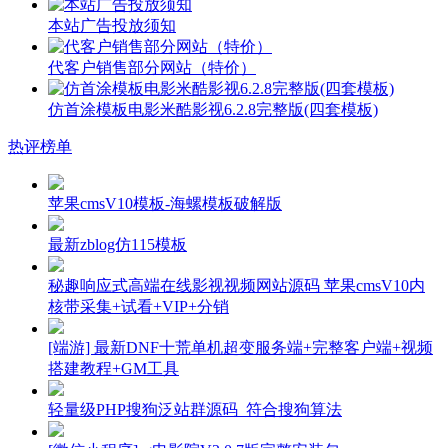
本站广告投放须知
代客户销售部分网站（特价）
仿首涂模板电影米酷影视6.2.8完整版(四套模板)
热评榜单
苹果cmsV10模板-海螺模板破解版
最新zblog仿115模板
秘趣响应式高端在线影视视频网站源码 苹果cmsV10内
核带采集+试看+VIP+分销
[端游] 最新DNF十荒单机超变服务端+完整客户端+视频
搭建教程+GM工具
轻量级PHP搜狗泛站群源码_符合搜狗算法