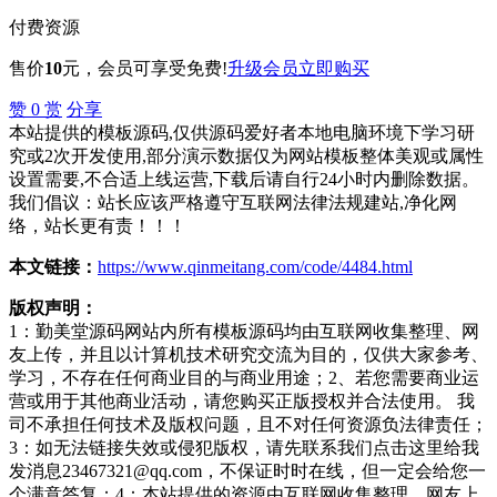
付费资源
售价
10
元
，会员可享受免费!
升级会员
立即购买
赞
0
赏
分享
本站提供的模板源码,仅供源码爱好者本地电脑环境下学习研
究或2次开发使用,部分演示数据仅为网站模板整体美观或属性
设置需要,不合适上线运营,下载后请自行24小时内删除数据。
我们倡议：站长应该严格遵守互联网法律法规建站,净化网
络，站长更有责！！！
本文链接：
https://www.qinmeitang.com/code/4484.html
版权声明：
1：勤美堂源码网站内所有模板源码均由互联网收集整理、网
友上传，并且以计算机技术研究交流为目的，仅供大家参考、
学习，不存在任何商业目的与商业用途；2、若您需要商业运
营或用于其他商业活动，请您购买正版授权并合法使用。 我
司不承担任何技术及版权问题，且不对任何资源负法律责任；
3：如无法链接失效或侵犯版权，请先联系我们点击这里给我
发消息23467321@qq.com，不保证时时在线，但一定会给您一
个满意答复；4：本站提供的资源由互联网收集整理、网友上