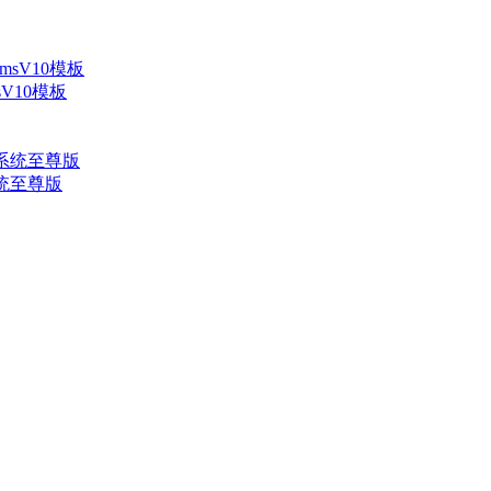
V10模板
系统至尊版