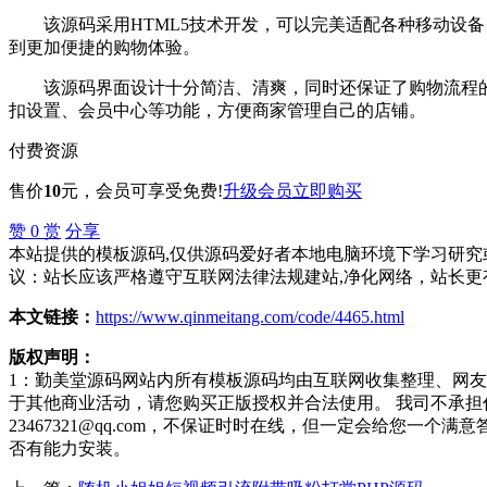
该源码采用HTML5技术开发，可以完美适配各种移动设备，以
到更加便捷的购物体验。
该源码界面设计十分简洁、清爽，同时还保证了购物流程的
扣设置、会员中心等功能，方便商家管理自己的店铺。
付费资源
售价
10
元
，会员可享受免费!
升级会员
立即购买
赞
0
赏
分享
本站提供的模板源码,仅供源码爱好者本地电脑环境下学习研究或
议：站长应该严格遵守互联网法律法规建站,净化网络，站长更
本文链接：
https://www.qinmeitang.com/code/4465.html
版权声明：
1：勤美堂源码网站内所有模板源码均由互联网收集整理、网
于其他商业活动，请您购买正版授权并合法使用。 我司不承
23467321@qq.com，不保证时时在线，但一定会给您
否有能力安装。