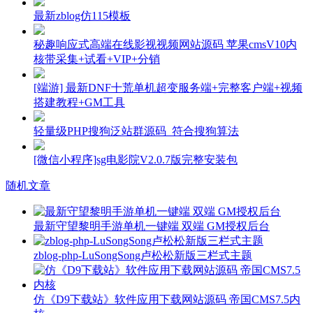
最新zblog仿115模板
秘趣响应式高端在线影视视频网站源码 苹果cmsV10内
核带采集+试看+VIP+分销
[端游] 最新DNF十荒单机超变服务端+完整客户端+视频
搭建教程+GM工具
轻量级PHP搜狗泛站群源码_符合搜狗算法
[微信小程序]sg电影院V2.0.7版完整安装包
随机文章
最新守望黎明手游单机一键端 双端 GM授权后台
zblog-php-LuSongSong卢松松新版三栏式主题
仿《D9下载站》软件应用下载网站源码 帝国CMS7.5内