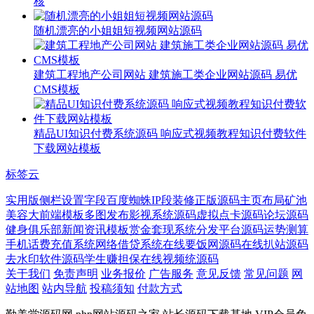
核
随机漂亮的小姐姐短视频网站源码
建筑工程地产公司网站 建筑施工类企业网站源码 易优
CMS模板
精品UI知识付费系统源码 响应式视频教程知识付费软件
下载网站模板
标签云
实用版
侧栏设置
字段
百度蜘蛛IP段
装修
正版源码
主页布局
矿池
美容
大前端模板
多图发布
影视系统源码
虚拟点卡
源码论坛源码
健身俱乐部
新闻资讯模板
赏金套现系统
分发平台源码
运势测算
手机话费充值系统
网络借贷系统
在线要饭网源码
在线扒站源码
去水印软件源码
学生赚
担保
在线视频统源码
关于我们
免责声明
业务报价
广告服务
意见反馈
常见问题
网
站地图
站内导航
投稿须知
付款方式