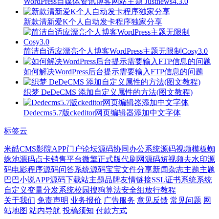
WordPress自媒体资讯博客网站主题 Justnews4.3.0
新款清新爱K个人自动发卡程序独家分享
简洁自适应漂亮个人博客WordPress主题无限制Cosy3.0
如何解决WordPress后台提示需要输入FTP信息的问题
织梦 DeDeCMS 添加自定义属性的方法(图文教程)
Dedecms5.7版ckeditor网页编辑器添加中文字体
标签云
米酷CMS
影院APP
门户论坛源码
协同办公系统源码
视频模板
蜘
蛛池源码
点卡销售平台
微擎
正式版
代刷网源码
短视频去水印源
码
电影程序源码
问答系统源码
宝宝
文件分享
新闻杂志主题
主题
巴巴
小说APP源码
下载站主题
品牌
友情链接
SSL证书系统
系统
自定义变量
分发系统
校园
搜狗算法
安全组放行教程
关于我们
免责声明
业务报价
广告服务
意见反馈
常见问题
网
站地图
站内导航
投稿须知
付款方式