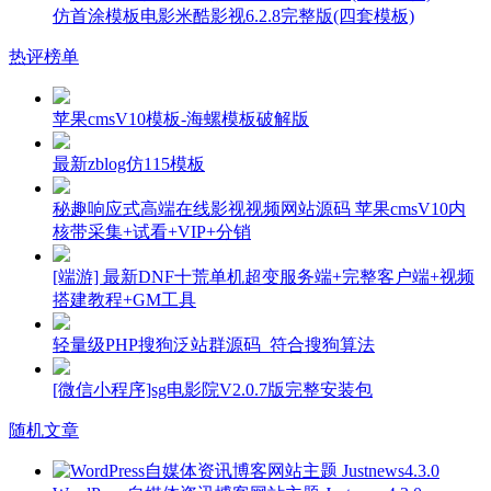
仿首涂模板电影米酷影视6.2.8完整版(四套模板)
热评榜单
苹果cmsV10模板-海螺模板破解版
最新zblog仿115模板
秘趣响应式高端在线影视视频网站源码 苹果cmsV10内
核带采集+试看+VIP+分销
[端游] 最新DNF十荒单机超变服务端+完整客户端+视频
搭建教程+GM工具
轻量级PHP搜狗泛站群源码_符合搜狗算法
[微信小程序]sg电影院V2.0.7版完整安装包
随机文章