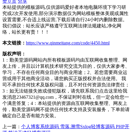
赞
0
赏
分享
本站提供的模板源码,仅供源码爱好者本地电脑环境下学习研
究或2次开发使用,部分演示数据仅为网站模板整体美观或属性
设置需要,不合适上线运营,下载后请自行24小时内删除数据。
我们倡议：站长应该严格遵守互联网法律法规建站,净化网
络，站长更有责！！！
本文链接：
https://www.qinmeitang.com/code/4450.html
版权声明：
1：勤美堂源码网站内所有模板源码均由互联网收集整理、网
友上传，并且以计算机技术研究交流为目的，仅供大家参考、
学习，不存在任何商业目的与商业用途；2、若您需要商业运
营或用于其他商业活动，请您购买正版授权并合法使用。 我
司不承担任何技术及版权问题，且不对任何资源负法律责任；
3：如无法链接失效或侵犯版权，请先联系我们点击这里给我
发消息23467321@qq.com，不保证时时在线，但一定会给您一
个满意答复；4：本站提供的资源由互联网收集整理、网友上
传，勤美堂源码网不提供任何技术支持及安装服务，下单前请
确定自己是否有能力安装。
上一篇：
个人博客系统源码 雪落.溯雪Sxlog轻博客源码 PHP开