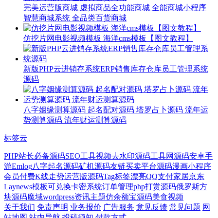
完美运营版商城 虚拟商品全功能商城 全能商城小程序
智慧商城系统 全品类百货商城
仿挖片网电影视频模板 海洋cms模板【图文教程】
新版PHP云进销存系统ERP销售库存仓库员工管理系统
源码
八字姻缘测算源码 起名配对源码 塔罗占卜源码 流年运
势测算源码 流年财运测算源码
标签云
PHP
站长必备源码SEO工具
视频去水印源码
工具网源码
安卓手
游
Emlog
八字起名源码
矿机源码
友链买卖平台源码
漫画小程序
会员付费
K线走势
运营版源码
Tag标签
漂亮
QQ支付
家居
京东
Laynews模板
可兑换卡密系统
订单管理
php打赏源码
俄罗斯方
块源码
魔域
wordpress资讯主题
仿余额宝源码
美食视频
关于我们
免责声明
业务报价
广告服务
意见反馈
常见问题
网
站地图
站内导航
投稿须知
付款方式