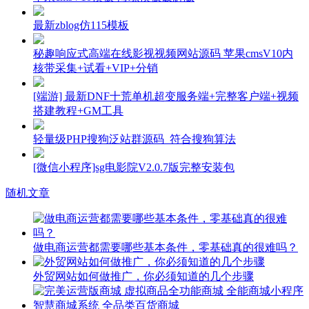
最新zblog仿115模板
秘趣响应式高端在线影视视频网站源码 苹果cmsV10内
核带采集+试看+VIP+分销
[端游] 最新DNF十荒单机超变服务端+完整客户端+视频
搭建教程+GM工具
轻量级PHP搜狗泛站群源码_符合搜狗算法
[微信小程序]sg电影院V2.0.7版完整安装包
随机文章
做电商运营都需要哪些基本条件，零基础真的很难吗？
外贸网站如何做推广，你必须知道的几个步骤