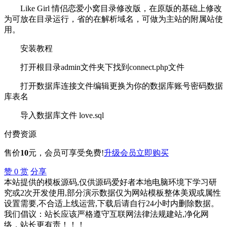
Like Girl 情侣恋爱小窝目录修改版，在原版的基础上修改
为可放在目录运行，省的在解析域名，可做为主站的附属站使
用。
安装教程
打开根目录admin文件夹下找到connect.php文件
打开数据库连接文件编辑更换为你的数据库账号密码数据
库表名
导入数据库文件 love.sql
付费资源
售价
10
元
，会员可享受免费!
升级会员
立即购买
赞
0
赏
分享
本站提供的模板源码,仅供源码爱好者本地电脑环境下学习研
究或2次开发使用,部分演示数据仅为网站模板整体美观或属性
设置需要,不合适上线运营,下载后请自行24小时内删除数据。
我们倡议：站长应该严格遵守互联网法律法规建站,净化网
络，站长更有责！！！