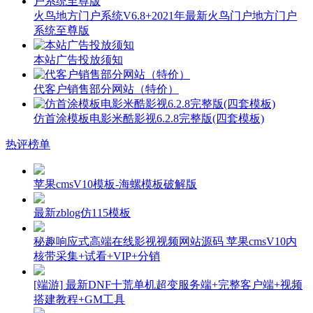
火鸟地方门户系统V6.8+2021年最新火鸟门户地方门户
系统至尊版
本站广告投放须知
代客户销售部分网站（特价）
仿首涂模板电影米酷影视6.2.8完整版(四套模板)
热评榜单
苹果cmsV10模板-海螺模板破解版
最新zblog仿115模板
秘趣响应式高端在线影视视频网站源码 苹果cmsV10内
核带采集+试看+VIP+分销
[端游] 最新DNF十荒单机超变服务端+完整客户端+视频
搭建教程+GM工具