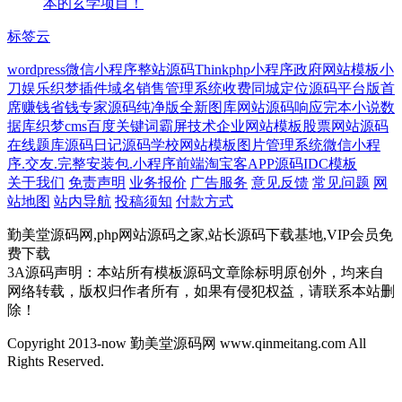
本的玄学项目！
标签云
wordpress微信小程序
整站源码
Thinkphp小程序
政府网站模板
小
刀娱乐
织梦插件
域名销售管理系统
收费
同城定位源码
平台版
首
席赚钱省钱专家源码
纯净版
全新
图库网站源码
响应
完本小说数
据库
织梦cms
百度关键词霸屏技术
企业网站模板
股票网站源码
在线题库源码
日记源码
学校网站模板
图片管理系统
微信小程
序.交友.完整安装包.小程序前端
淘宝客APP源码
IDC模板
关于我们
免责声明
业务报价
广告服务
意见反馈
常见问题
网
站地图
站内导航
投稿须知
付款方式
勤美堂源码网,php网站源码之家,站长源码下载基地,VIP会员免
费下载
3A源码声明：本站所有模板源码文章除标明原创外，均来自
网络转载，版权归作者所有，如果有侵犯权益，请联系本站删
除！
Copyright 2013-now 勤美堂源码网 www.qinmeitang.com All
Rights Reserved.