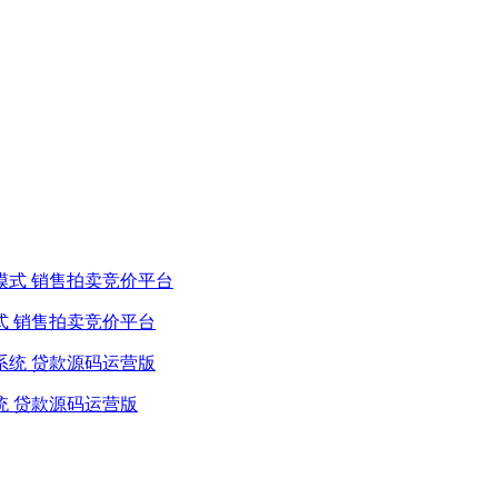
式 销售拍卖竞价平台
统 贷款源码运营版