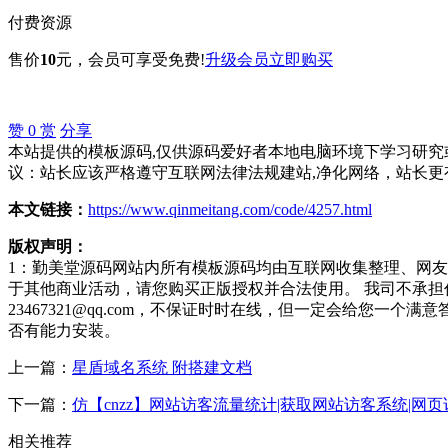
付费资源
售价
10
元
，会员可享受免费!
升级会员
立即购买
赞
0
赏
分享
本站提供的模板源码,仅供源码爱好者本地电脑环境下学习研究或
议：站长应该严格遵守互联网法律法规建站,净化网络，站长更
本文链接：
https://www.qinmeitang.com/code/4257.html
版权声明：
1：勤美堂源码网站内所有模板源码均由互联网收集整理、网
于其他商业活动，请您购买正版授权并合法使用。 我司不承
23467321@qq.com，不保证时时在线，但一定会给您
否有能力安装。
上一篇：
星盾域名系统 附搭建文档
下一篇：
仿【cnzz】网站访客流量统计|获取网站访客系统|网
相关推荐