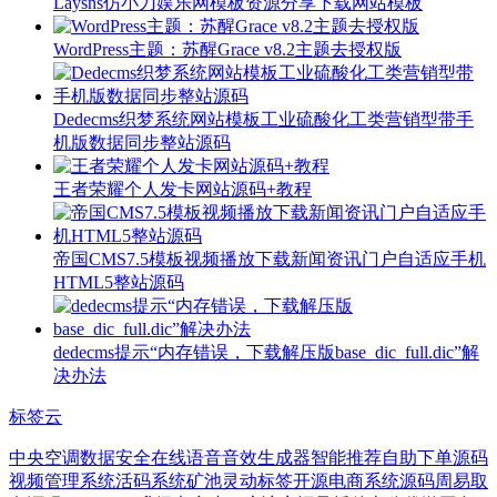
Laysns仿小刀娱乐网模板资源分享下载网站模​板
WordPress主题：苏醒Grace v8.2主题去授权版
Dedecms织梦系统网站模板工业硫酸化工类营销型带手
机版数据同步整站源码
王者荣耀个人发卡网站源码+教程
帝国CMS7.5模板视频播放下载新闻资讯门户自适应手机
HTML5整站源码
dedecms提示“内存错误，下载解压版base_dic_full.dic”解
决办法
标签云
中央空调
数据安全
在线语音音效生成器
智能推荐
自助下单源码
视频管理系统
活码系统
矿池
灵动标签
开源电商系统源码
周易取