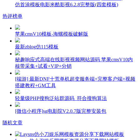
仿首涂模板电影米酷影视6.2.8完整版(四套模板)
热评榜单
苹果cmsV10模板-海螺模板破解版
最新zblog仿115模板
秘趣响应式高端在线影视视频网站源码 苹果cmsV10内
核带采集+试看+VIP+分销
[端游] 最新DNF十荒单机超变服务端+完整客户端+视频
搭建教程+GM工具
轻量级PHP搜狗泛站群源码_符合搜狗算法
[微信小程序]sg电影院V2.0.7版完整安装包
随机文章