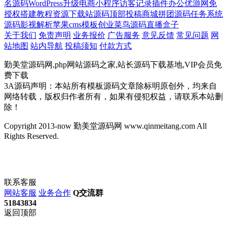
名源码
WordPress升级
电商小程序
访客记录插件
办公
优游网
免
授权
搭建教程
资源下载站源码
顶部投稿
商城拼团源码
任务系统
源码
影视解析
苹果cms模板
创业
菜鸟源码
直播盒子
关于我们
免责声明
业务报价
广告服务
意见反馈
常见问题
网
站地图
站内导航
投稿须知
付款方式
勤美堂源码网,php网站源码之家,站长源码下载基地,VIP会员免
费下载
3A源码声明：本站所有模板源码文章除标明原创外，均来自
网络转载，版权归作者所有，如果有侵犯权益，请联系本站删
除！
Copyright 2013-now 勤美堂源码网 www.qinmeitang.com All
Rights Reserved.
联系客服
网站客服
业务合作
Q交流群
51843834
返回顶部