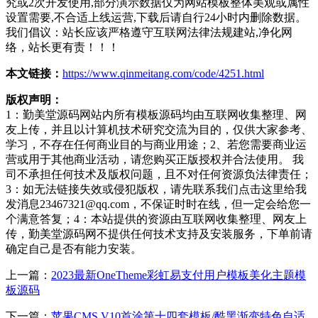
究或2次开发使用,部分演示数据仅为网站模板整体美观或属性
设置需要,不合适上线运营,下载后请自行24小时内删除数据。
我们倡议：站长应该严格遵守互联网法律法规建站,净化网
络，站长更有责！！！
本文链接：
https://www.qinmeitang.com/code/4251.html
版权声明：
1：勤美堂源码网站内所有模板源码均由互联网收集整理、网
友上传，并且以计算机技术研究交流为目的，仅供大家参考、
学习，不存在任何商业目的与商业用途；2、若您需要商业运
营或用于其他商业活动，请您购买正版授权并合法使用。 我
司不承担任何技术及版权问题，且不对任何资源负法律责任；
3：如无法链接失效或侵犯版权，请先联系我们点击这里给我
发消息23467321@qq.com，不保证时时在线，但一定会给您一
个满意答复；4：本站提供的资源由互联网收集整理、网友上
传，勤美堂源码网不提供任何技术支持及安装服务，下单前请
确定自己是否有能力安装。
上一篇：
2023最新OneTheme彩虹易支付用户模板美化主题模
板源码
下一篇：
苹果CMS V10首涂第十四套模板/酷黑渐变特色自适