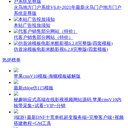
火鸟地方门户系统V6.8+2021年最新火鸟门户地方门户
系统至尊版
本站广告投放须知
代客户销售部分网站（特价）
仿首涂模板电影米酷影视6.2.8完整版(四套模板)
热评榜单
苹果cmsV10模板-海螺模板破解版
最新zblog仿115模板
秘趣响应式高端在线影视视频网站源码 苹果cmsV10内
核带采集+试看+VIP+分销
[端游] 最新DNF十荒单机超变服务端+完整客户端+视频
搭建教程+GM工具