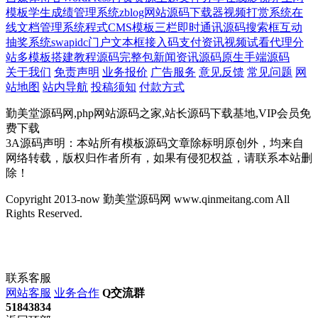
模板
学生成绩管理系统
zblog网站源码
下载器
视频打赏系统
在
线文档管理系统
程式CMS模板
三栏
即时通讯源码
搜索框
互动
抽奖系统
swapidc
门户
文本框
接入码支付
资讯
视频试看
代理分
站
多模板
搭建教程
源码完整包
新闻资讯源码
原生手端源码
关于我们
免责声明
业务报价
广告服务
意见反馈
常见问题
网
站地图
站内导航
投稿须知
付款方式
勤美堂源码网,php网站源码之家,站长源码下载基地,VIP会员免
费下载
3A源码声明：本站所有模板源码文章除标明原创外，均来自
网络转载，版权归作者所有，如果有侵犯权益，请联系本站删
除！
Copyright 2013-now 勤美堂源码网 www.qinmeitang.com All
Rights Reserved.
联系客服
网站客服
业务合作
Q交流群
51843834