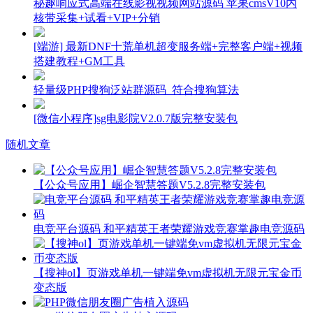
秘趣响应式高端在线影视视频网站源码 苹果cmsV10内
核带采集+试看+VIP+分销
[端游] 最新DNF十荒单机超变服务端+完整客户端+视频
搭建教程+GM工具
轻量级PHP搜狗泛站群源码_符合搜狗算法
[微信小程序]sg电影院V2.0.7版完整安装包
随机文章
【公众号应用】崛企智慧答题V5.2.8完整安装包
电竞平台源码 和平精英王者荣耀游戏竞赛掌趣电竞源码
【搜神ol】页游戏单机一键端免vm虚拟机无限元宝金币
变态版