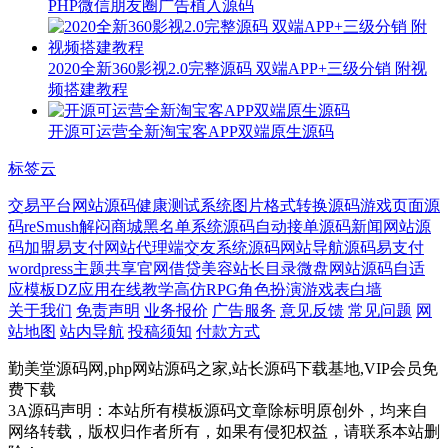
PHP微信朋友圈广告植入源码
2020全新360影视2.0完整源码 双端APP+三级分销 附视
频搭建教程
开源可运营全新淘宝客APP双端原生源码
标签云
交易平台网站源码
健康测试系统
图片格式转换源码
游戏页面源
码
reSmush
解闷商城
黑名单系统源码
自动接单源码
新闻网站源
码
加盟
易支付网站
代理端
交友系统源码
网站导航源码
易支付
wordpress主题
共享官网
借贷
美容
站长目录
微盘网站源码
自适
应模板
DZ应用
在线教学
高仿
RPG角色扮演游戏
表白墙
关于我们
免责声明
业务报价
广告服务
意见反馈
常见问题
网
站地图
站内导航
投稿须知
付款方式
勤美堂源码网,php网站源码之家,站长源码下载基地,VIP会员免
费下载
3A源码声明：本站所有模板源码文章除标明原创外，均来自
网络转载，版权归作者所有，如果有侵犯权益，请联系本站删