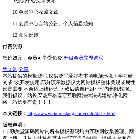
9.会员中心文章发布
10.会员中心收藏文章
11.会员中心全站公告、个人信息通知
12.意见反馈
付费资源
售价
25
元
，会员可享受免费!
升级会员
立即购买
赞
0
赏
分享
本站提供的模板源码,仅供源码爱好者本地电脑环境下学习研
究或2次开发使用,部分演示数据仅为网站模板整体美观或属性
设置需要,不合适上线运营,下载后请自行24小时内删除数据。
我们倡议：站长应该严格遵守互联网法律法规建站,净化网
络，站长更有责！！！
本文链接：
https://www.qinmeitang.com/code/4217.html
版权声明：
1：勤美堂源码网站内所有模板源码均由互联网收集整理、网
友上传，并且以计算机技术研究交流为目的，仅供大家参考、