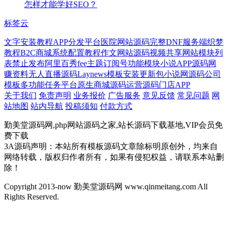
怎样才能学好SEO？
标签云
文字安装教程
APP分发平台
医院网站源码
完整
DNF服务端
织梦
教程
B2C商城系统
配置教程
作文网站源码
视频共享网站
模块列
表
禁止发布
阿里百秀
fee主题
订阅号功能模块
小说APP源码
网
赚资料
无人直播源码
Laynews模板
安装更新包
小说网源码
公司
模板
多功能任务平台
原生
商城源码
运营源码
门店APP
关于我们
免责声明
业务报价
广告服务
意见反馈
常见问题
网
站地图
站内导航
投稿须知
付款方式
勤美堂源码网,php网站源码之家,站长源码下载基地,VIP会员免
费下载
3A源码声明：本站所有模板源码文章除标明原创外，均来自
网络转载，版权归作者所有，如果有侵犯权益，请联系本站删
除！
Copyright 2013-now 勤美堂源码网 www.qinmeitang.com All
Rights Reserved.