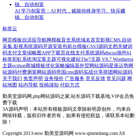
AI 学习创富营：AI 时代，赋能你终身学习、快乐赚
钱、自动创富
标签云
网页模板
自适应导航网模板
盲盒系统
域名首页
影视CMS.自动
采集.影视系统源码
开源安装包
前台模板
CSS3源码
文档关键词
码支付
文章缩略图
APP下载页
在线支付系统源码
discuz插件
h1
标签
彩虹系统
淘宝客主题
可视化建站The7主题 V8.7 Wordpress
主题
ecshop商城模板
优化策略
编辑器
外贸网站源码
星座运势网
站源码
付费测算网站源码
帝国cms源码
实战分享
拼团网站源码
关于我们
免责声明
业务报价
广告服务
意见反馈
常见问题
网
站地图
站内导航
投稿须知
付款方式
勤美堂源码网,php网站源码之家,站长源码下载基地,VIP会员免
费下载
3A源码声明：本站所有模板源码文章除标明原创外，均来自
网络转载，版权归作者所有，如果有侵犯权益，请联系本站删
除！
Copyright 2013-now 勤美堂源码网 www.qinmeitang.com All