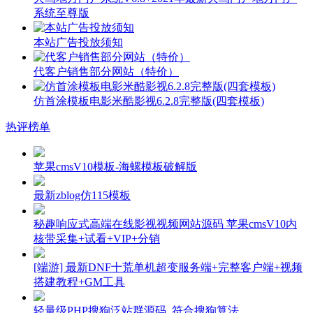
系统至尊版
本站广告投放须知
代客户销售部分网站（特价）
仿首涂模板电影米酷影视6.2.8完整版(四套模板)
热评榜单
苹果cmsV10模板-海螺模板破解版
最新zblog仿115模板
秘趣响应式高端在线影视视频网站源码 苹果cmsV10内
核带采集+试看+VIP+分销
[端游] 最新DNF十荒单机超变服务端+完整客户端+视频
搭建教程+GM工具
轻量级PHP搜狗泛站群源码_符合搜狗算法