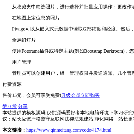
从收藏夹中筛选照片，进行选择并批量应用操作：更改作者
在地图上定位您的照片
Piwigo可以从嵌入式元数据中读取GPS纬度和经度。然后，借助Goo
全屏幻灯片
使用Fotorama插件或特定主题(例如Bootstrap Darkro
用户管理
管理员可以创建用户，组，管理权限并发送通知。几个管理员可
付费资源
售价
15
元
，会员可享受免费!
升级会员
立即购买
赞
0
赏
分享
本站提供的模板源码,仅供源码爱好者本地电脑环境下学习研究或
议：站长应该严格遵守互联网法律法规建站,净化网络，站长更
本文链接：
https://www.qinmeitang.com/code/4174.html