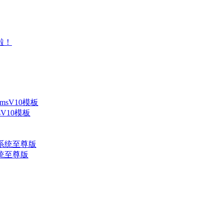
V10模板
系统至尊版