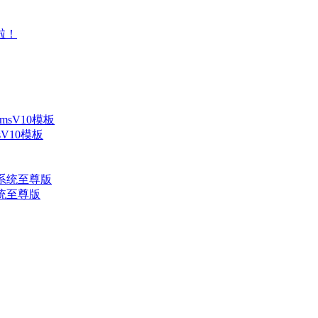
V10模板
系统至尊版