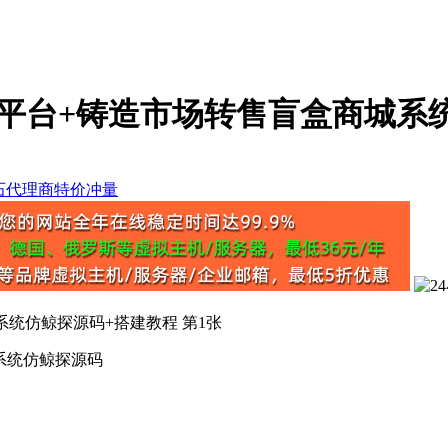
易平台+铸造市场转售盲盒商城系
系统仿鲸探源码