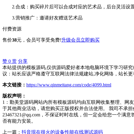
2.合成：购买碎片后可以合成对应的艺术品，后台灵活设
3.营销推广：邀请好友赠送艺术品
付费资源
售价
38
元
，会员可享受免费!
升级会员
立即购买
赞
0
赏
分享
本站提供的模板源码,仅供源码爱好者本地电脑环境下学习研究或
议：站长应该严格遵守互联网法律法规建站,净化网络，站长更
本文链接：
https://www.qinmeitang.com/code/4099.html
版权声明：
1：勤美堂源码网站内所有模板源码均由互联网收集整理、网
于其他商业活动，请您购买正版授权并合法使用。 我司不承
23467321@qq.com，不保证时时在线，但一定会给您
否有能力安装。
上一篇：
抖音现在很火的设备性能在线测试源码