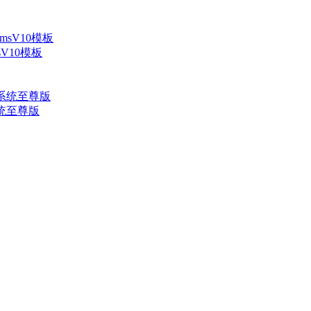
V10模板
系统至尊版