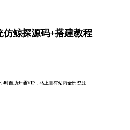
统仿鲸探源码+搭建教程