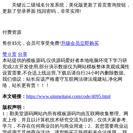
关键云二级域名分发系统，美化版更新了首页查询按钮，
更新了登录界面 找回密码，非常实用!
付费资源
售价
15
元
，会员可享受免费!
升级会员
立即购买
赞
0
赏
分享
本站提供的模板源码,仅供源码爱好者本地电脑环境下学习研
究或2次开发使用,部分演示数据仅为网站模板整体美观或属性
设置需要,不合适上线运营,下载后请自行24小时内删除数据。
我们倡议：站长应该严格遵守互联网法律法规建站,净化网
络，站长更有责！！！
本文链接：
https://www.qinmeitang.com/code/4095.html
版权声明：
1：勤美堂源码网站内所有模板源码均由互联网收集整理、网
友上传，并且以计算机技术研究交流为目的，仅供大家参考、
学习，不存在任何商业目的与商业用途；2、若您需要商业运
营或用于其他商业活动，请您购买正版授权并合法使用。 我