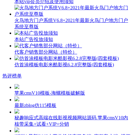
本站vip会员介绍及使用须知
火鸟地方门户系统V6.8+2021年最新火鸟门户地方门户
系统至尊版
本站广告投放须知
代客户销售部分网站（特价）
仿首涂模板电影米酷影视6.2.8完整版(四套模板)
热评榜单
苹果cmsV10模板-海螺模板破解版
最新zblog仿115模板
秘趣响应式高端在线影视视频网站源码 苹果cmsV10内
核带采集+试看+VIP+分销