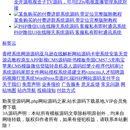
全开源电视盒子TV源码，可与EZtv电视直播管理系统对
接
某鱼购买的付费进群系统源码 带定位完整版附教程
PHP微信UI在线聊天系统源码 客服私有即时通讯系统
标签云
香橙系统
网游源码
亚马逊
在线解析网站源码
卡密系统
安装
无货
源店教程
原生APP
影视CMS源码
听书模板
帝国CMS7.5
充电宝
苹果CMS模版
微信登陆
转盘机器人源码
织梦小程序
代码审计
系统源码
尾部文件
网站授权系统
搭建文档
yzmcms
人才招聘源
码
视频打赏系统
WordPress页面
PC端
PHP网站源码
支付平台
关于我们
免责声明
业务报价
广告服务
意见反馈
常见问题
网
站地图
站内导航
投稿须知
付款方式
勤美堂源码网,php网站源码之家,站长源码下载基地,VIP会员免
费下载
3A源码声明：本站所有模板源码文章除标明原创外，均来自
网络转载，版权归作者所有，如果有侵犯权益，请联系本站删
除！