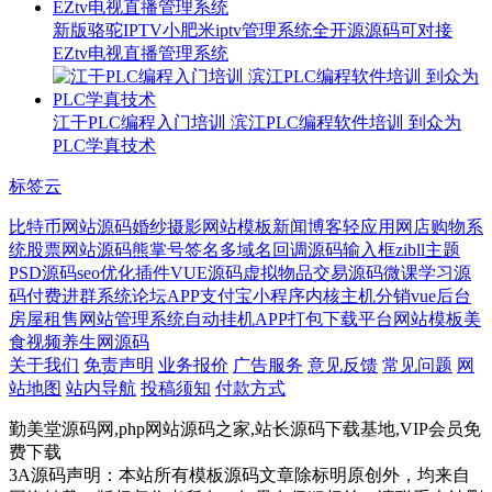
新版骆驼IPTV小肥米iptv管理系统全开源源码可对接
EZtv电视直播管理系统
江干PLC编程入门培训 滨江PLC编程软件培训 到众为
PLC学真技术
标签云
比特币网站源码
婚纱摄影网站模板
新闻博客
轻应用
网店购物系
统
股票网站源码
熊掌号签名
多域名回调源码
输入框
zibll主题
PSD源码
seo优化插件
VUE源码
虚拟物品交易源码
微课学习源
码
付费进群系统
论坛APP
支付宝小程序
内核
主机分销
vue后台
房屋租售网站管理系统
自动挂机
APP打包
下载平台网站模板
美
食视频
养生网源码
关于我们
免责声明
业务报价
广告服务
意见反馈
常见问题
网
站地图
站内导航
投稿须知
付款方式
勤美堂源码网,php网站源码之家,站长源码下载基地,VIP会员免
费下载
3A源码声明：本站所有模板源码文章除标明原创外，均来自